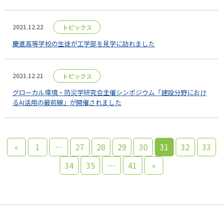
2021.12.22
トピックス
慶進高等学校の生徒が工学部を見学に訪れました
2021.12.21
トピックス
グローカル環境・防災学研究会主催シンポジウム「建設分野におけ
るAI活用の最前線」が開催されました
«
1
…
27
28
29
30
31
32
33
34
35
…
41
»