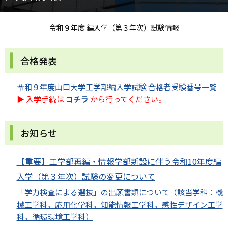
令和９年度 編入学（第３年次）試験情報
合格発表
令和９年度山口大学工学部編入学試験 合格者受験番号一覧
▶ 入学手続は
コチラ
から行ってください。
お知らせ
【重要】工学部再編・情報学部新設に伴う令和10年度編
入学（第３年次）試験の変更について
「学力検査による選抜」の出願書類について（該当学科：機
械工学科，応用化学科，知能情報工学科，感性デザイン工学
科，循環環境工学科）