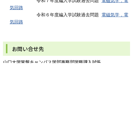
          令和７年度編入学試験過去問題 
電磁気学，電
気回路
          令和６年度編入学試験過去問題 
電磁気学，電
気回路
お問い合せ先
山口大学常盤キャンパス学部事務部学務課入試係
〒755-8611 山口県宇部市常盤台2丁目16番1号
TEL：(0836)85-9009
MAIL：en304@※@以下→yamaguchi-u.ac.jp