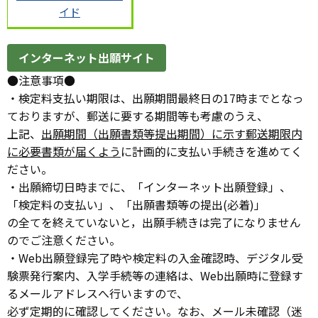
イド
インターネット出願サイト
●注意事項●
・検定料支払い期限は、出願期間最終日の17時までとなっ
ておりますが、郵送に要する期間等も考慮のうえ、
上記、
出願期間（出願書類等提出期間）に示す郵送期限内
に必要書類が届くよう
に計画的に支払い手続きを進めてく
ださい。
・出願締切日時までに、「インターネット出願登録」、
「検定料の支払い」、「出願書類等の提出(必着)」
の全てを終えていないと，出願手続きは完了になりません
のでご注意ください。
・Web出願登録完了時や検定料の入金確認時、デジタル受
験票発行案内、入学手続等の連絡は、Web出願時に登録す
るメールアドレスへ行いますので、
必ず定期的に確認してください。なお、メール未確認（迷