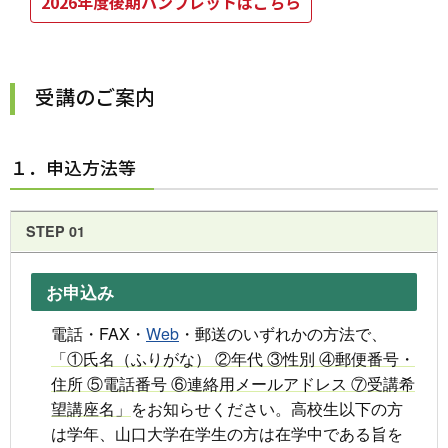
2026年度後期パンフレットはこちら
受講のご案内
１．申込方法等
STEP 01
お申込み
電話・FAX・
Web
・郵送のいずれかの方法で、
「①氏名（ふりがな） ②年代 ③性別 ④郵便番号・
住所 ⑤電話番号 ⑥連絡用メールアドレス ⑦受講希
望講座名」
をお知らせください。高校生以下の方
は学年、山口大学在学生の方は在学中である旨を