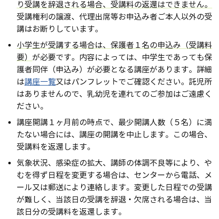
り受講を辞退される場合、受講料の返還はできません。
受講権利の譲渡、代理出席等お申込み者ご本人以外の受
講はお断りしています。
小学生が受講する場合は、保護者１名の申込み（受講料
要）
が必要です。内容によっては、中学生であっても保
護者同伴（申込み）が必要となる講座があります。詳細
は
講座一覧
又はパンフレットでご確認ください。託児所
はありませんので、乳幼児を連れてのご参加はご遠慮く
ださい。
講座開講１ヶ月前の時点で、最少開講人数（５名）に満
たない場合には、講座の開講を中止します。この場合、
受講料を返還します。
気象状況、感染症の拡大、講師の体調不良等により、や
むを得ず日程を変更する場合は、センターから電話、メ
ール又は郵送により連絡します。変更した日程での受講
が難しく、当該日の受講を辞退・欠席される場合は、当
該日分の受講料を返還します。