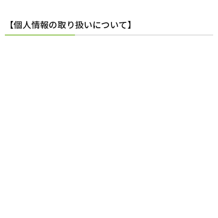
【個人情報の取り扱いについて】
お申込みの際に取得した個人情報については、個人情報
保護の観点から厳重に管理いたします。また、以下の目
的以外には使用しません。
当該講座への登録及び受講に関する連絡・運営
今後の公開講座等の案内
統計情報の作成
よくある質問
よくある質問は
こちら
をご覧ください。