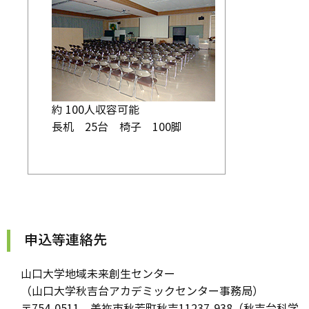
約 100人収容可能
長机 25台 椅子 100脚
申込等連絡先
山口大学地域未来創生センター
（山口大学秋吉台アカデミックセンター事務局）
〒754-0511 美祢市秋芳町秋吉11237-938（秋吉台科学