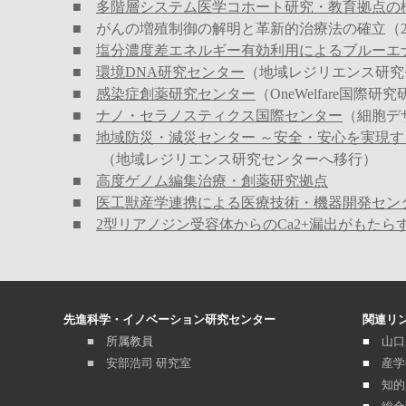
■
多階層システム医学コホート研究・教育拠点の
■
がんの増殖制御の解明と革新的治療法の確立（20
■
塩分濃度差エネルギー有効利用によるブルーエ
■
環境DNA研究センター
（地域レジリエンス研究
■
感染症創薬研究センター
（OneWelfare国際
■
ナノ・セラノスティクス国際センター
（細胞デ
■
地域防災・減災センター ～安全・安心を実現す
（地域レジリエンス研究センターへ移行）
■
高度ゲノム編集治療・創薬研究拠点
■
医工獣産学連携による医療技術・機器開発セン
■
2型リアノジン受容体からのCa2+漏出がもた
先進科学・イノベーション研究センター
関連リ
■ 所属教員
■
山口
■ 安部浩司 研究室
■
産学
■
知的