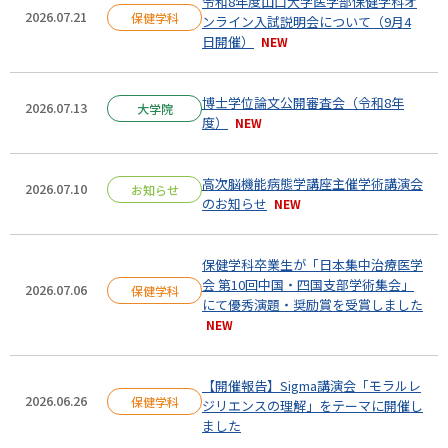
令和8年度山口大学医学部保健学科オ
2026.07.21
保健学科
ンライン入試説明会について（9月4
日開催）
博士学位論文公開審査会（令和8年
2026.07.13
大学院
度）
高次脳機能病態学講座主催学術講演会
2026.07.10
お知らせ
のお知らせ
保健学科卒業生が「日本集中治療医学
会 第10回中国・四国支部学術集会」
2026.07.06
保健学科
にて優秀演題・奨励賞を受賞しました
【開催報告】Sigma講演会「モラルレ
2026.06.26
保健学科
ジリエンスの理解」をテーマに開催し
ました