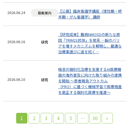
【公募】臨床看護学講座（慢性期・終
2026.06.24
募集案内
末期・がん看護学） 講師
【研究成果】難病NMOSDの新たな原
因「TRIM21抗体」を発見 ―脳のバリ
2026.06.16
研究
アを壊すメカニズムを解明し、最適な
治療薬選びに道を拓く―
喘息の個別化治療を支援するAI医療機
器の海外普及に向けた取り組みの連携
2026.06.10
研究
を開始 〜患者報告アウトカム
（PRO）に基づく機械学習で医療格差
を是正する個別化医療を推進〜
1
2
3
4
5
…
30
»