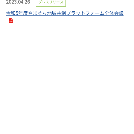
2023.04.26
プレスリリース
令和5年度やまぐち地域共創プラットフォーム全体会議
«
1
…
41
42
43
44
45
46
47
48
49
…
62
»