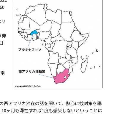
60
はリ
う非
日
、南
の西アフリカ滞在の話を聞いて、熱心に蚊対策を講
10ヶ月も滞在すれば1度も感染しないということは