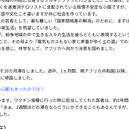
くを過激派テロリストに支配されている政情不安定な小国ですが、
言語や文化こそ違いますが共に社会を作っています。
1人の若者として、最も難しい『国家間格差の解消』のために、まず
の実生活」を熱望していました。
が、紛争地域の中で生きる人々の生活を彼らとともに表現するとい
行っていたこと、その母より『電気もガスもない家と家畜が歩く土の道』での
味を感じ、休学をして、アフリカへ向かう決意を固めました。
よそ10カ月滞在しました。途中、1ヵ月間、南アフリカ共和国(以降
月に帰国しました。
の心配もあったのでは？
います。ワクチン接種に行った時に担当してくれた医者は、約1年間
｢まぁ、2週間ほどの滞在ならどうにかできることもあるんですが、
した。
在）