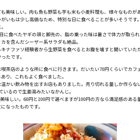
ても美味しい。肉も魚も野菜も芋も米も小麦料理も、様々なものが
ゃがいもは少し高価なため、特別な日に食べることが多いそうです
じ。
日目に食べたヤギの頭と脚先の、脂の乗った味は暑さで体力が取ら
リカを含んだシーザー系サラダも絶品。
ルキナファソ経験者から生野菜を食べるとお腹を壊すと聞いていた
かったです。
は喫茶店のような所に食べに行きます。だいたい70円くらいでカフ
もあり、これもよく食べました。
な温かい飲み物を出すお店もありました。売り切れる量しか作らな
ているので生姜湯みたいなかんじ。
味しい。60円と100円で選べますが100円の方なら満足感のある
覚になったものです。