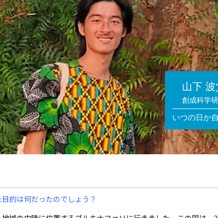
山下 波
創成科学
いつの日か
た目的は何だったのでしょう？
地域の内陸に位置するブルキナファソに行きました。この国は、20