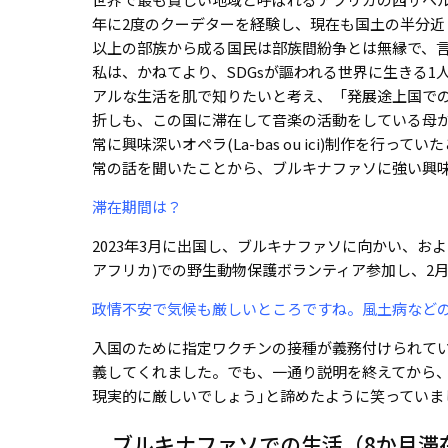
年に2度のクーデターを経験し、現在も国土の半分近
以上の部族から成る国民は部族間紛争とは無縁で、
私は、かねてより、SDGsが謳われる世界に生きる
アルな生活を肌で知りたいと考え、「発展途上国で
折しも、この国に滞在して音楽の活動をしている母
常に興味深いオペラ(La-bas ou ici)制作を
常の話を聞いたことから、ブルキナファソに強い興
滞在期間は？
2023年3月に出国し、ブルキナファソに向かい、お
アフリカ)での野生動物保護ボランティア参加し、2
政情不安で気候も厳しいところですね。風土病など
入国のために指定ワクチンの接種が義務付けられて
義してくれました。でも、一通り説明を終えてから、
現実的に厳しいでしょう｣と諦めたように笑っていま
ブルキナファソでの生活（8か月滞