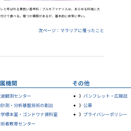
パレと呼ばれる黄色い香辛料：ブルキファナソ人は、あらゆる料理に大
に付けて食べる。幾つか種類があるが、基本的に非常に辛い。
次ページ：マラリアに罹ったこと
属機関
その他
電波観測センター
パンフレット・広報誌
的計測・分析基盤技術の創出
公募
科学標本室・ゴンドワナ資料室
プライバシーポリシー
技術者教育センター