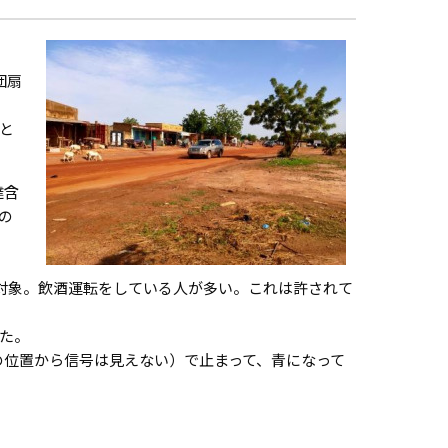
団扇
と
達含
の
締対象。飲酒運転をしている人が多い。これは許されて
た。
の位置から信号は見えない）で止まって、青になって