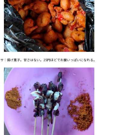
モサ：揚げ菓子。甘さはない。25円ほどでお腹いっぱいになれる。