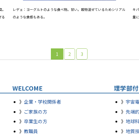
腐。
レゲェ：ヨーグルトのような食べ物。甘い。穀物混ぜているためシリアル
キ
ぜる
のような食感もある。
量
1
2
3
WELCOME
理学部付
企業・学校関係者
宇宙
ご家族の方
先端
卒業生の方
地球
教職員
地質