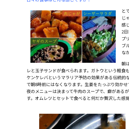
と
じ
感
2
プ
ブ
な
朝
レと玉子サンドが食べられます。ガトウという軽食
ケンケレバというマラリア予防の効果がある伝統的
で朝8時前にはなくなります。生姜をたっぷり効かせ
夜のメニューは決まって牛肉のスープで、癖があるが美
す。オムレツとセットで食べると何だか贅沢した感