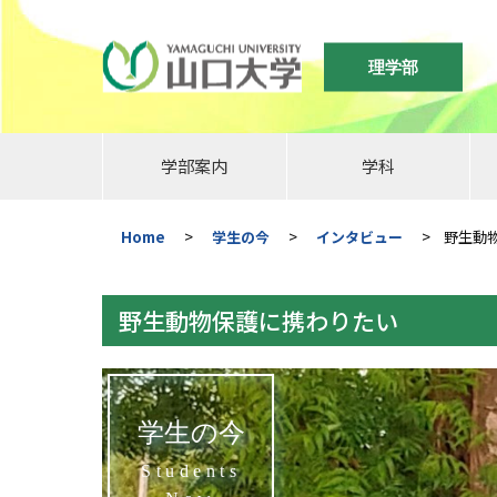
理学部
学部案内
学科
Home
>
学生の今
>
インタビュー
>
野生動
野生動物保護に携わりたい
学生の今
Students