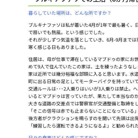
暮らしていた場所は、どんな所ですか？
ブルキナファソは私が着いた4月が1年で最も暑く、
で扇いでも熱風。という感じでした。
それが少しずつ気温を落としていき、6月-9月までは
寒く感じる日もありました。
住居は、母が仕事で滞在しているマブドゥの家にお
めて9人で住んでいたこの家は、土を練ったような
家は近所では幾分裕福な部類に入ると思います。水
町に出る日常の足としてモーターバイクを持ってい
交通ルールは･･･2人乗りはいいが3人乗りは禁止
いるとマブドゥは言っていたが、果たして本当なの
大きな道路の交差点では警察官が交通整備と取締を
「そこの信号は赤でも止まらないことになっている
後方者がクラクションを鳴らすのを聞いて先頭は出発
「練習したら運転できるようになるよ」と勧められ
日々の食事はどんな感じですか？