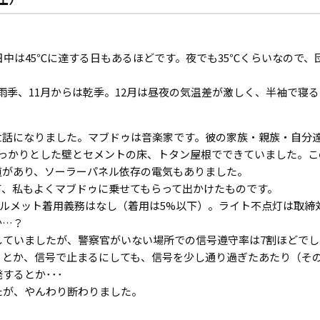
日中は45℃に達する日もあるほどです。夜でも35℃くらいなので、
雨季、11月からは乾季。12月は昼夜の気温差が激しく、半袖で寝る
世話になりました。マブドゥは音楽家です。彼の家族・親族・自分
しっかりとした壁とセメントの床、トタン屋根でできていました。こ
道があり、ソーラーパネル依存の電気もありました。
て、私もよくマブドゥに乗せてもらって出かけたものです。
。ヘルメット着用義務はなし（着用は5%以下）。ライト不点灯は取
か…？
していましたが、警察官がいない場所での信号遵守率は7割ほどでし
」とか、信号で止まるにしても、信号を少し通り過ぎたあたり（そ
するとか･･･
たが、やんわり断わりました。