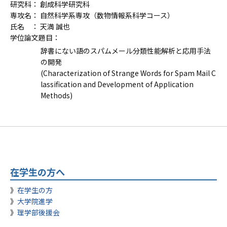
研究科： 創成科学研究科
専攻名： 自然科学系専攻（数物情報系科学コース）
氏名 ：
天満 誠也
学位論文題目：
辞書にない語のスパムメール分類性能解析と応用手法
の開発
(
Characterization
of
Strange
Words
for
Spam
Mail
C
lassification
and
Development of Application
Methods
)
在学生の方へ
在学生の方
大学院進学
理学部後援会