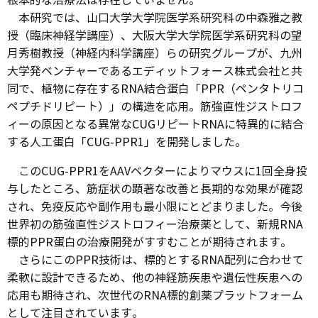
根本的な治療法は存在していません。
本研究では、山口大学大学院医学系研究科の中森雅之教
授（臨床神経学講座）、大阪大学大学院医学系研究科の望
月秀樹教授（神経内科学講座）らの研究グループが、九州
大学発ベンチャーであるエディットフォース株式会社と共
同で、植物に存在するRNA結合蛋白「PPR（ペンタトリコ
ペプチドリピート）」の構造を応用。筋強直性ジストロフ
ィーの原因となる異常なCUGリピートRNAに特異的に結合
する人工蛋白「CUG-PPR1」を開発しました。
このCUG-PPR1をAAVベクターによりマウスに1回全身投
与したところ、筋症状の顕著な改善と長期的な効果が確認
され、免疫反応や副作用も最小限にとどまりました。今後
世界初の筋強直性ジストロフィー治療薬として、新規RNA
標的PPR蛋白の治療開発がすすむことが期待されます。
さらにこのPPR技術は、標的とするRNA配列に合わせて
柔軟に設計できるため、他の神経筋疾患や遺伝性疾患への
応用も期待され、次世代のRNA標的創薬プラットフォーム
として注目されています。