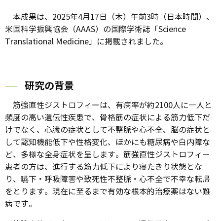
本成果は、2025年4月17日（木）午前3時（日本時間）、
米国科学振興協会（AAAS）の国際学術誌「Science
Translational Medicine」に掲載されました。
研究の背景
筋強直性ジストロフィーは、有病率が約2100人に一人と
頻度の高い遺伝性疾患で、骨格筋の症状による筋力低下だ
けでなく、心臓の症状として不整脈や心不全、脳の症状と
して認知機能低下や性格変化、ほかにも糖尿病や白内障な
ど、多様な全身症状を呈します。筋強直性ジストロフィー
患者の方は、進行する筋力低下により寝たきり状態とな
り、嚥下・呼吸障害や致死性不整脈・心不全で不幸な転帰
をとります。現在に至るまで有効な根本的治療薬はない難
病です。