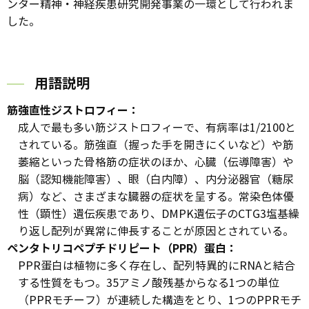
ンター精神・神経疾患研究開発事業の一環として行われま
した。
用語説明
筋強直性ジストロフィー：
成人で最も多い筋ジストロフィーで、有病率は1/2100と
されている。筋強直（握った手を開きにくいなど）や筋
萎縮といった骨格筋の症状のほか、心臓（伝導障害）や
脳（認知機能障害）、眼（白内障）、内分泌器官（糖尿
病）など、さまざまな臓器の症状を呈する。常染色体優
性（顕性）遺伝疾患であり、DMPK遺伝子のCTG3塩基繰
り返し配列が異常に伸長することが原因とされている。
ペンタトリコペプチドリピート（PPR）蛋白：
PPR蛋白は植物に多く存在し、配列特異的にRNAと結合
する性質をもつ。35アミノ酸残基からなる1つの単位
（PPRモチーフ）が連続した構造をとり、1つのPPRモチ