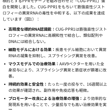
標的とするPPRモチーフを組み合わせた「CUG-PPR1」蛋
白を開発しました。CUG-PPR1をもちいて筋強直性ジスト
ロフィーの異常RNAの毒性を中和する、以下の成果を達成
しています（図1）：
高精度な標的RNA認識能：
CUG-PPR1は筋強直性ジスト
ロフィーの異常RNAに高親和性で結合し、類似配列や
DNAには結合しない。
細胞モデルにおける効果：
疾患モデル細胞において異常
RNAの凝集を抑制し、スプライシング異常を改善。
マウスモデルでの治療効果：
AAV9ベクターを用いた全
身投与により、スプライシング異常と筋症状が顕著に改
善。
持続的効果と安全性：
たった一度の投与で、16週間以上
の効果が確認され、副作用や免疫応答も軽微。
プロモーター改良による治療効果の増強：
より効率的な
発現系を用いることで、少量投与でも高い治療効果を実