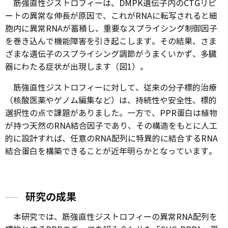
筋強直性ジストロフィーは、DMPK遺伝子内のCTGリピ
ートの異常な伸長が原因で、これがRNAに転写されると細
胞内に異常RNAが蓄積し、重要なスプライシング制御因子
を巻き込んで機能障害を引き起こします。その結果、さま
ざまな遺伝子のスプライシング調節がうまくいかず、多臓
器にわたる症状が出現します（図1）。
筋強直性ジストロフィーに対して、従来の分子標的治療
（核酸医薬やゲノム編集など）は、持続性や安全性、標的
選択性の点で課題がありました。一方で、PPR蛋白は植物
が持つ天然のRNA結合因子であり、その構造をもとに人工
的に設計すれば、任意のRNA配列に特異的に結合するRNA
結合蛋白を構築できることが近年明らかとなっています。
研究の成果
本研究では、筋強直性ジストロフィーの異常RNA配列を