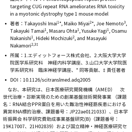
targeting CUG repeat RNA ameliorates RNA toxicity
in a myotonic dystrophy type 1 mouse model
1
2
3
著者：Takayoshi Imai
*, Maiko Miyai
*, Joe Nemoto
,
1
1
1
Takayuki Tamai
, Masaru Ohta
, Yusuke Yagi
, Osamu
1
2
Nakanishi
, Hideki Mochizuki
, and Masayuki
2,3‡
Nakamori
所属：1.エディットフォース株式会社、2.大阪大学大学
院医学系研究科 神経内科学講座、3.山口大学大学院医
学系研究科 臨床神経学講座、* 同等貢献、‡ 責任著者
DOI：10.1126/scitranslmed.adq2005
なお、本研究は、日本医療研究開発機構（AMED） 次
世代治療・診断実現のための創薬基盤技術開発事業 （課題
名：RNA結合PPR蛋白を用いた難治性神経筋疾患における
異常RNA標的治療、課題番号：JP22ae0121033）、日本学
術振興会 科学研究費助成事業基盤研究(B)（課題番号：
19K17007、21H02839）および国立精神・神経医療研究セ