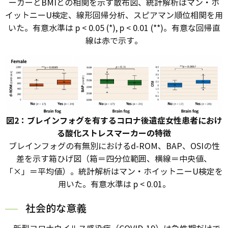
ーカーとBMIとの相関を示す散布図、統計解析はマン・ホ
イットニーU検定、線形回帰分析、スピアマン順位相関を用
いた。有意水準は p < 0.05 (*), p < 0.01 (**)。有意な回帰直
線は赤で示す。
図2：ブレインフォグを有するコロナ後遺症女性患者におけ
る酸化ストレスマーカーの特徴
ブレインフォグの有無別におけるd-ROM、BAP、OSIの性
差を示す箱ひげ図（箱＝四分位範囲、横線＝中央値、
「×」＝平均値）。統計解析はマン・ホイットニーU検定を
用いた。有意水準は p < 0.01。
社会的な意義