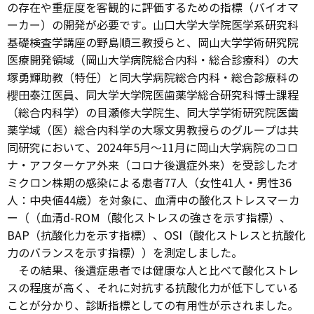
の存在や重症度を客観的に評価するための指標（バイオマ
ーカー）の開発が必要です。山口大学大学院医学系研究科
基礎検査学講座の野島順三教授らと、岡山大学学術研究院
医療開発領域（岡山大学病院総合内科・総合診療科）の大
塚勇輝助教（特任）と同大学病院総合内科・総合診療科の
櫻田泰江医員、同大学大学院医歯薬学総合研究科博士課程
（総合内科学）の目瀬修大学院生、同大学学術研究院医歯
薬学域（医）総合内科学の大塚文男教授らのグループは共
同研究において、2024年5月～11月に岡山大学病院のコロ
ナ・アフターケア外来（コロナ後遺症外来）を受診したオ
ミクロン株期の感染による患者77人（女性41人・男性36
人：中央値44歳）を対象に、血清中の酸化ストレスマーカ
ー（（血清d-ROM（酸化ストレスの強さを示す指標）、
BAP（抗酸化力を示す指標）、OSI（酸化ストレスと抗酸化
力のバランスを示す指標））を測定しました。
その結果、後遺症患者では健康な人と比べて酸化ストレ
スの程度が高く、それに対抗する抗酸化力が低下している
ことが分かり、診断指標としての有用性が示されました。