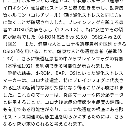
に、血中ホルモンとの関連では、甲状腺ホルモン（遊離サ
イロキシン）値は酸化ストレスと逆の動きを示し、副腎皮
質ホルモン（コルチゾール）値は酸化ストレスと同じ方向
に動くことが確認されました。ブレインフォグを訴える患
者ではOSIが高値を示し（2.2 vs 1.8）、特に女性でその傾
向が顕著でした（d-ROM:625.6 vs 513.0、OSI:2.4 vs 2.0）
（図2）。また、健康な人とコロナ後遺症患者を区別できる
OSIの値を用いることで、健康な人と後遺症患者（基準値
1.32）、さらに後遺症患者の中からブレインフォグの有無
（基準値1.92）を判別できる可能性が示されました。
解析の結果、d-ROM、BAP、OSIといった酸化ストレス
マーカーは、コロナ後遺症、特にブレインフォグに代表さ
れる症状の客観的な診断指標となり得ることが示唆されま
した。これらのマーカーは、炎症マーカーや内分泌データ
と併用することで、コロナ後遺症の病態や重症度の評価に
も有用である可能性があり、コロナ後遺症の根底にある酸
化ストレス関連の病態生理を明らかにするためには、さら
なる研究が求められると考えられます。