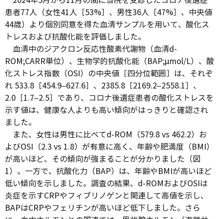
2024年5月から11月の間に当院を受診したコロナ後遺症
患者77人（女性41人［53%］、男性36人［47%］、中央値
44歳）より個別同意を得た血清サンプルを用いて、酸化ス
トレスおよび抗酸化能を評価しました。
血清中のジアクロン反応性酸素代謝物（血清d-
ROM;CARR単位）、生物学的抗酸化能（BAP;μmol/L）、酸
化ストレス指数（OSI）の中央値［四分位範囲］は、それぞ
れ 533.8［454.9–627.6］、2385.8［2169.2–2558.1］、
2.0［1.7–2.5］であり、コロナ後遺症患者の酸化ストレスを
示す値は、健康な人よりも高い傾向がはっきりと確認され
ました。
また、女性は男性に比べてd-ROM（579.8 vs 462.2）お
よびOSI（2.3 vs 1.8）が有意に高く、年齢や肥満度（BMI）
が高いほど、その傾向が強まることが分かりました（図
1）。一方で、抗酸化力（BAP）は、年齢やBMIが高いほど
低い傾向を示しました。調査の結果、d-ROMおよびOSIは
炎症を示すCRPやフィブリノゲンと関連して高値を示し、
BAPはCRPやフェリチンが高いほど低下しました。さら