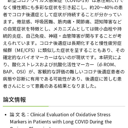
新型コロナウイルス感染症（COVID-19）は急性期だけで
なく慢性期にも多彩な症状を引き起こし、約20～40％の患
者でコロナ後遺症として症状が持続することが分かってい
ます。倦怠感、呼吸困難、筋肉痛・関節痛、認知障害など
の自覚症状を特徴とし、メカニズムとしては微小血栓や持
続的炎症、自己免疫、神経・血管障害が関与することが考
えられています。コロナ後遺症は長期化すると慢性疲労症
候群（ME/CFS）に類似した症状を呈することもあり、その
確定的なバイオマーカーはないのが現状です。本研究によ
り、酸化ストレスおよび抗酸化活性マーカー（d-ROM、
BAP、OSI）が、客観的な評価の難しいコロナ後遺症患者の
病態や診断に有用である可能性があり、後遺症に苦しむ患
者さんにとって意義のある結果となりました。
論文情報
論 文 名：Clinical Evaluation of Oxidative Stress
Markers in Patients with Long COVID During the