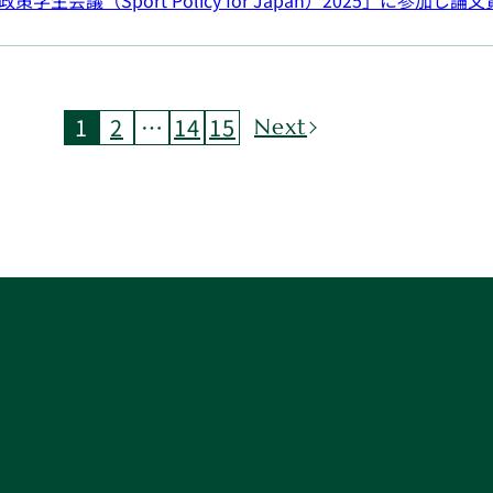
会議（Sport Policy for Japan）2025」に参加し論
1
2
…
14
15
Next