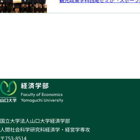
観光政策学科西尾ゼミが「スポーツ政策学生
投
稿
の
ペー
ジ
送
り
国立大学法人山口大学経済学部
人間社会科学研究科経済学・経営学専攻
〒753-8514