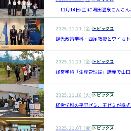
11月14日(金)に湯田温泉こんこ
2025.11.21 (金)
トピックス
観光政策学科・西尾教授とワイカト大学 D
2025.11.21 (金)
トピックス
経営学科「生産管理論」講義で山口
2025.11.18 (火)
トピックス
経営学科の平野ゼミ、王ゼミが株式
2025.11.07 (金)
トピックス