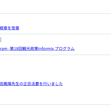
綬章を受章
ス
, Program -第18回観光政策Informix,プログラム
田鳳陽先生の正忌法要を行いました