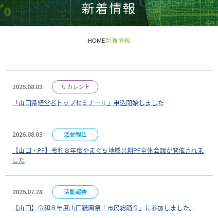
新着情報
HOME
新着情報
2026.08.03
リカレント
「山口県経営者トップセミナーⅡ」申込開始しました
2026.08.03
活動報告
【山口・PF】令和８年度やまぐち地域共創PF全体会議が開催されま
した
2026.07.28
活動報告
【山口】令和８年度山口祇園祭「市民総踊り」に参加しました。