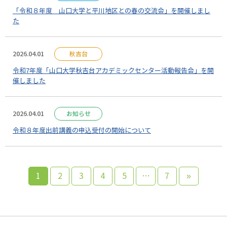
「令和８年度 山口大学と平川地区との春の交流会」を開催しまし
た
2026.04.01
秋吉台
令和7年度「山口大学秋吉台アカデミックセンター活動報告会」を開
催しました
2026.04.01
お知らせ
令和８年度出前講義の申込受付の開始について
1
2
3
4
5
…
7
»