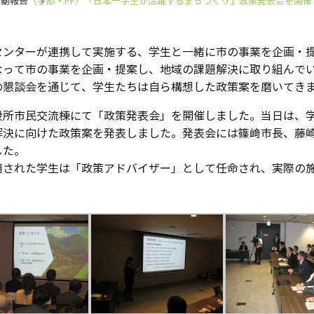
活動報告
（宇部・PF）「日本一学生が活躍するまちづくり」政策発表会を開催
センターが連携して実施する、学生と一緒に市の事業を企画・
なって市の事業を企画・提案し、地域の課題解決に取り組んで
の懇談会を通じて、学生たちは自ら構想した政策案を磨いてき
所市民交流棟にて「政策発表会」を開催しました。当日は、学
解決に向けた政策案を発表しました。発表会には篠﨑市長、藤
した。
された学生は「政策アドバイザー」として任命され、実際の施