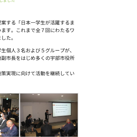
しました
提案する「日本一学生が活躍するま
います。これまで全７回にわたるワ
ました。
生個人３名および５グループが、
崎副市長をはじめ多くの宇部市役所
策実現に向けて活動を継続してい