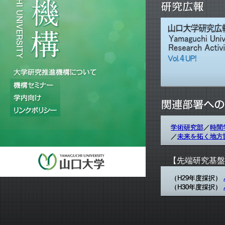
学術研究部
／
時間
／
未来を拓く地方
【先端研究基盤
（H29年度採択）
（H30年度採択）