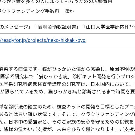
ひっかき病を多くの人に知ってもらうための広報費用
ラウドファンディング手数料 ほか
のメッセージ」「寄附金領収証明書」「山口大学医学部内HPへ
//readyfor.jp/projects/neko-hikkaki-byo
感染する病気です。猫がひっかいた傷から感染し、原因不明の
院医学系研究科で「猫ひっかき病」診断キット開発を行うプロ
医学系研究科病態検査学講座の研究室は、日本国内において、
設が限られているため、猫ひっかき病と診断されるまで時間を
単な診断法の確立のため、検査キットの開発を目標としたプロ
あるとは言い難い状況です。そこで、クラウドファンディング
ん。日本中の愛猫家と、そのご家族の安心を守るための挑戦を
。皆様の温かいご支援が、未来をひらく鍵となります。ご支援