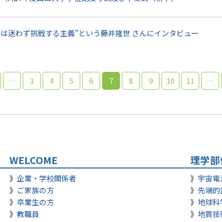
には迷わず挑戦する主義”という藤井隆世 さんにインタビュー
…
3
4
5
6
7
8
9
10
11
…
WELCOME
理学部
企業・学校関係者
宇宙電
ご家族の方
先端的
卒業生の方
地球科
教職員
地質技