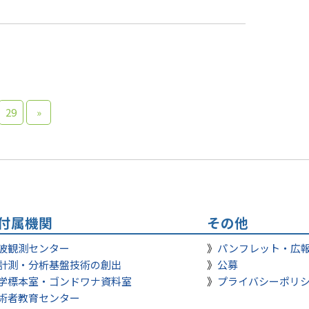
29
»
付属機関
その他
波観測センター
パンフレット・広
計測・分析基盤技術の創出
公募
学標本室・ゴンドワナ資料室
プライバシーポリ
術者教育センター