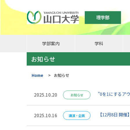
理学部
学部案内
学科
お知らせ
Home
>
お知らせ
”0を1にするア
2025.10.20
お知らせ
【12月8日 開催】The 
2025.10.16
講演・企画