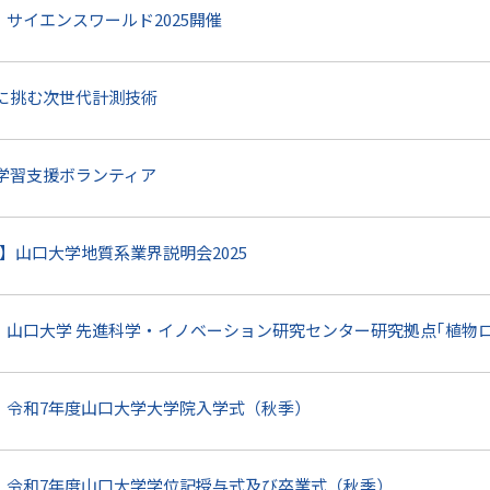
催】サイエンスワールド2025開催
に挑む次世代計測技術
学習支援ボランティア
開催】山口大学地質系業界説明会2025
開催】山口大学 先進科学・イノベーション研究センター研究拠点｢植物
催】令和7年度山口大学大学院入学式（秋季）
催】令和7年度山口大学学位記授与式及び卒業式（秋季）