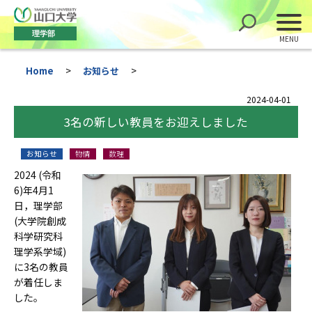
理学部
Home
>
お知らせ
>
2024-04-01
3名の新しい教員をお迎えしました
お知らせ
物情
数理
2024
(令和
6)年4月1
日，理学部
(大学院創成
科学研究科
理学系学域)
に3名の教員
が着任しま
した。