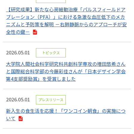
【研究成果】新たな心房細動治療「パルスフィールドア
ブレーション（PFA）」における急激な血圧低下のメカ
ニズムと予防策を解明 －右肺静脈からのアプローチが安
全性の鍵－
2026.05.01
トピックス
大学院人間社会科学研究科共創科学専攻の増田悠希さん
と国際総合科学部の今藤彩佳さんが「日本デザイン学会
第4支部奨励賞」を受賞しました
2026.05.01
プレスリリース
新入生の食生活を応援！「ワンコイン朝食」の実施につ
いて