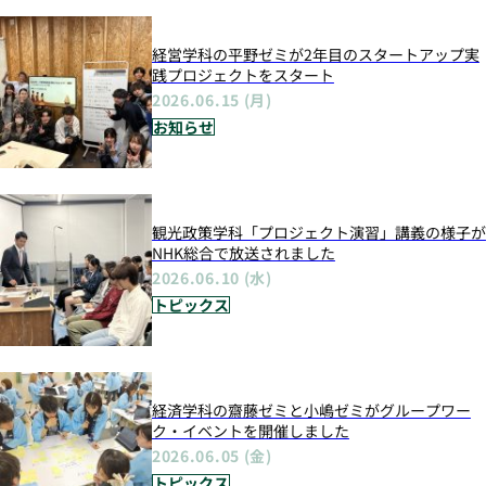
経営学科の平野ゼミが2年目のスタートアップ実
践プロジェクトをスタート
2026.06.15 (月)
お知らせ
観光政策学科「プロジェクト演習」講義の様子が
NHK総合で放送されました
2026.06.10 (水)
トピックス
経済学科の齋藤ゼミと小嶋ゼミがグループワー
ク・イベントを開催しました
2026.06.05 (金)
トピックス