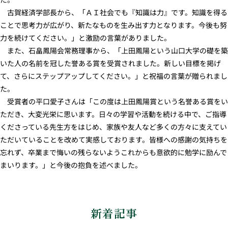
古賀経済学部長から、「ＡＩ社会でも『知識は力』です。知識を得る
ことで思考力が広がり、新たなものを生み出す力となります。今後も努
力を続けてください。」と激励の言葉がありました。
また、石畠鳳陽会常務理事から、「上田鳳陽という山口大学の礎を築
いた人の名前を冠した誉ある賞を受賞されました。新しい目標を掲げ
て、さらにステップアップしてください。」と祝福の言葉が贈られまし
た。
受賞者の平口愛子さんは「この度は上田鳳陽賞という名誉ある賞をい
ただき、大変光栄に思います。日々の学習や活動を続ける中で、ご指導
くださっている先生方をはじめ、家族や友人など多くの方々に支えてい
ただいていることを改めて実感しております。皆様への感謝の気持ちを
忘れず、卒業まで悔いの残らないようこれからも意欲的に勉学に励んで
まいります。」と今後の抱負を述べました。
新着記事