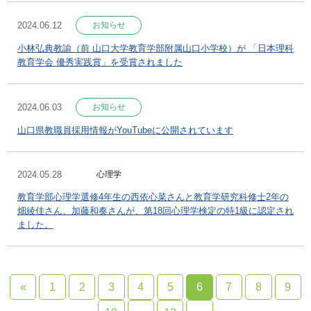
2024.06.12
お知らせ
小林弘典教諭（前 山口大学教育学部附属山口小学校）が 「日本理科
教育学会 優秀実践賞」を受賞されました
2024.06.03
お知らせ
山口県教職員採用情報がYouTubeに公開されています
2024.05.28
心理学
教育学部心理学選修4年生の西依心菜さんと教育学研究科修士2年の
畑綾佳さん、加藤和奏さんが、第18回心理学検定の特1級に認定され
ました。
«
1
2
3
4
5
6
7
8
9