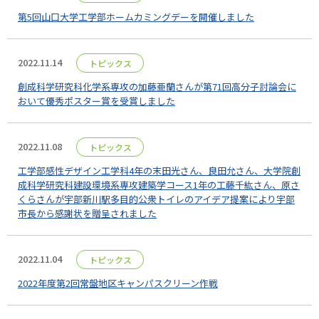
第5回山口大学工学部ホームカミングデーを開催しました
2022.11.14
トピックス
創成科学研究科化学系専攻の加藤亜蘭さんが第71回高分子討論会に
おいて優秀ポスター賞を受賞しました
2022.11.08
トピックス
工学部感性デザイン工学科4年の末田光さん、良田允さん、大学院創
成科学研究科建設環境系専攻建築学コース1年の工藤千紘さん、原さ
くらさんが宇部新川駅多目的公衆トイレのアイデア提案により宇部
市長から感謝状を贈呈されました
2022.11.04
トピックス
2022年度第2回常盤地区キャンパスクリーン作戦