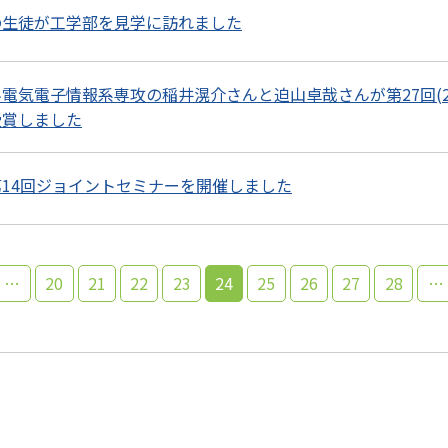
の生徒が工学部を見学に訪れました
電気電子情報系専攻の稲井滉介さんと迫山卓哉さんが第27回(2
受賞しました
14回ジョイントセミナーを開催しました
…
20
21
22
23
24
25
26
27
28
…