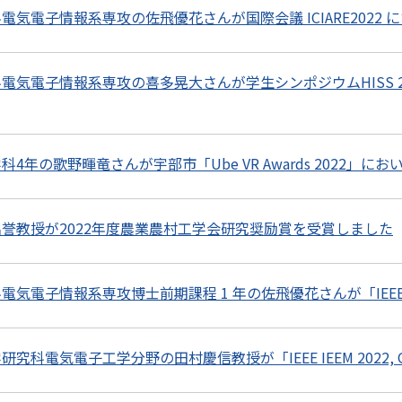
気電子情報系専攻の佐飛優花さんが国際会議 ICIARE2022 において 
電気電子情報系専攻の喜多晃大さんが学生シンポジウムHISS 2
4年の歌野暉竜さんが宇部市「Ube VR Awards 2022」
誉教授が2022年度農業農村工学会研究奨励賞を受賞しました
気電子情報系専攻博士前期課程 1 年の佐飛優花さんが「IEEE 
科電気電子工学分野の田村慶信教授が「IEEE IEEM 2022, Outs