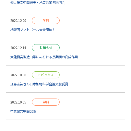
修士論文中間発表・地質系業界説明会
2022.12.20
学科
地球圏ソフトボール大会開催！
2022.12.14
お知らせ
大陸衝突型造山帯にみられる長期間の変成作用
2022.10.06
トピックス
江島圭祐さん日本鉱物科学会論文賞受賞
2022.10.05
学科
卒業論文中間発表