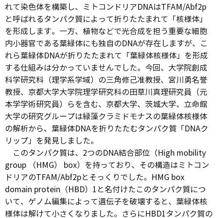
れて染色体を構築し、ミトコンドリアDNAはTFAM/Abf2p
と呼ばれるタンパク質によって折りたたまれて「核様体」
を形成します。一方、植物などで光合成を担う重要な細胞
内小器官である葉緑体にも独自のDNAが存在しますが、こ
れら葉緑体DNAが折りたたまれて「葉緑体核様体」を形成
する仕組みは分かっていませんでした。今回、大学院創成
科学研究科（理学系学域）の三角修己准教授、宮川勇名誉
教授、京都大学大学院理学研究科の田草川真理研究員（元
本学学術研究員）らを含む、京都大学、茨城大学、立命館
大学の研究グループは緑藻クラミドモナスの葉緑体核様体
の解析から、葉緑体DNAを折りたたむタンパク質「DNAク
リップ」を発見しました。
このタンパク質は、2つのDNA結合部位（High mobility
group （HMG） box）を持っており、その構造はミトコン
ドリアのTFAM/Abf2pとそっくりでした。HMG box
domain protein（HBD）1と名付けたこのタンパク質につ
いて、ゲノム編集によって遺伝子を破壊すると、葉緑体核
様体は解けて小さくなりました。さらにHBD1タンパク質の