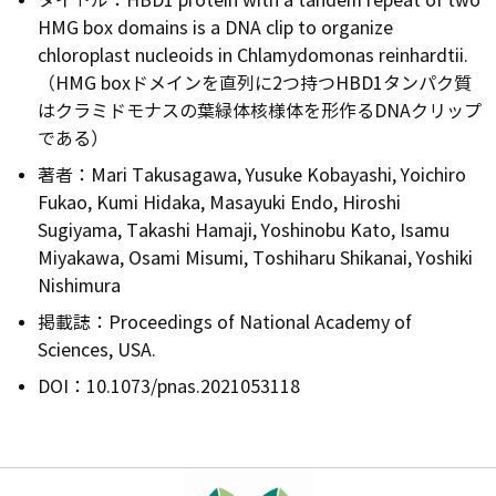
タイトル：HBD1 protein with a tandem repeat of two
HMG box domains is a DNA clip to organize
chloroplast nucleoids in Chlamydomonas reinhardtii.
（HMG boxドメインを直列に2つ持つHBD1タンパク質
はクラミドモナスの葉緑体核様体を形作るDNAクリップ
である）
著者：Mari Takusagawa, Yusuke Kobayashi, Yoichiro
Fukao, Kumi Hidaka, Masayuki Endo, Hiroshi
Sugiyama, Takashi Hamaji, Yoshinobu Kato, Isamu
Miyakawa, Osami Misumi, Toshiharu Shikanai, Yoshiki
Nishimura
掲載誌：Proceedings of National Academy of
Sciences, USA.
DOI：10.1073/pnas.2021053118