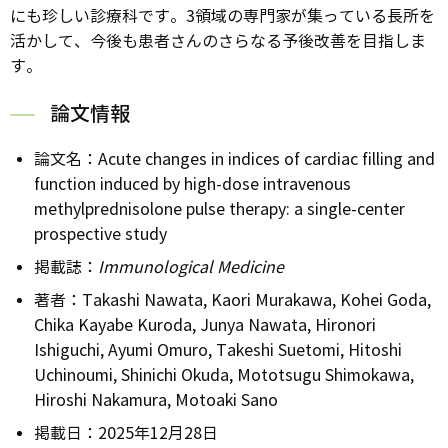
にも珍しい診療科です。3領域の専門家が集っている長所を
活かして、今後も患者さんのさらなる予後改善を目指しま
す。
論文情報
論文名：Acute changes in indices of cardiac filling and
function induced by high-dose intravenous
methylprednisolone pulse therapy: a single-center
prospective study
掲載誌：
Immunological Medicine
著者：Takashi Nawata, Kaori Murakawa, Kohei Goda,
Chika Kayabe Kuroda, Junya Nawata, Hironori
Ishiguchi, Ayumi Omuro, Takeshi Suetomi, Hitoshi
Uchinoumi, Shinichi Okuda, Mototsugu Shimokawa,
Hiroshi Nakamura, Motoaki Sano
掲載日：2025年12月28日