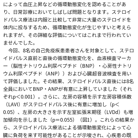
によって血圧上昇などの循環動態変化を認めることがあ
り、日常診療においてしばしば問題となります。ステロイ
ドパルス療法は内服と比較して非常に大量のステロイドを
体内に投与するため、循環動態変化が生じやすいと考えら
れますが、その詳細な評価についてはこれまで行われてい
ませんでした。
今回、8名の自己免疫疾患患者さんを対象として、ステロ
イドパルス直前と直後の循環動態変化を、血液検査マーカ
ー（脳性ナトリウム利尿ペプチド（BNP）・心房性ナトリ
ウム利尿ペプチド（ANP））および心臓超音波検査を用い
て評価しました。その結果、ステロイドパルス直後には8名
全員においてBNP・ANPが有意に上昇していました（それ
ぞれp＜0.001）。さらに、左房の容積を示す左房容積係数
（LAVI）がステロイドパルス後に有意に増加し（p＜
0.05）、左房の大きさを示す左室拡張末期径（LVDd）も増
加傾向を示しました（p＝0.055）（図1）。これらの結果か
ら、ステロイドパルス療法による循環動態変化によって心
臓に負荷を来す可能性があることが示唆され、心疾患の既