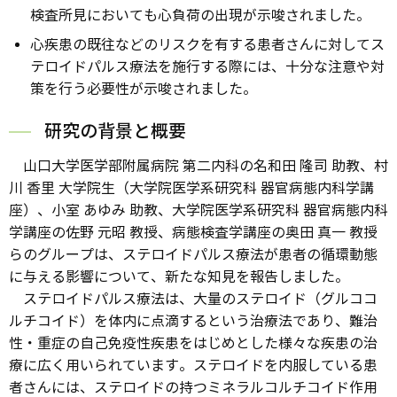
検査所見においても心負荷の出現が示唆されました。
心疾患の既往などのリスクを有する患者さんに対してス
テロイドパルス療法を施行する際には、十分な注意や対
策を行う必要性が示唆されました。
研究の背景と概要
山口大学医学部附属病院 第二内科の名和田 隆司 助教、村
川 香里 大学院生（大学院医学系研究科 器官病態内科学講
座）、小室 あゆみ 助教、大学院医学系研究科 器官病態内科
学講座の佐野 元昭 教授、病態検査学講座の奥田 真一 教授
らのグループは、ステロイドパルス療法が患者の循環動態
に与える影響について、新たな知見を報告しました。
ステロイドパルス療法は、大量のステロイド（グルココ
ルチコイド）を体内に点滴するという治療法であり、難治
性・重症の自己免疫性疾患をはじめとした様々な疾患の治
療に広く用いられています。ステロイドを内服している患
者さんには、ステロイドの持つミネラルコルチコイド作用