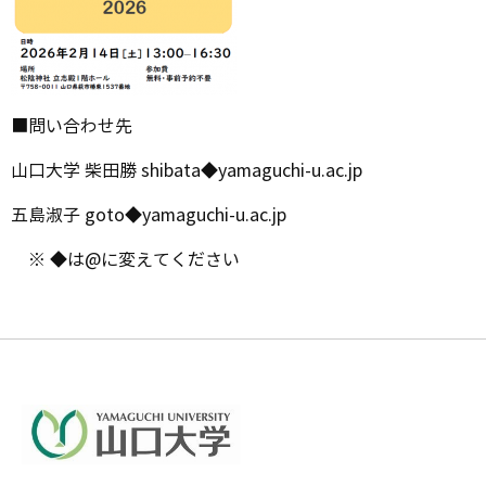
■問い合わせ先
山口大学 柴田勝 shibata◆yamaguchi-u.ac.jp
五島淑子 goto◆yamaguchi-u.ac.jp
※ ◆は@に変えてください