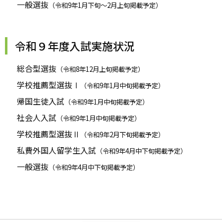
一般選抜
（令和9年1月下旬～2月上旬掲載予定）
令和９年度入試実施状況
総合型選抜
（令和8年12月上旬掲載予定）
学校推薦型選抜Ⅰ
（令和9年1月中旬掲載予定）
帰国生徒入試
（令和9年1月中旬掲載予定）
社会人入試
（令和9年1月中旬掲載予定）
学校推薦型選抜Ⅱ
（令和9年2月下旬掲載予定）
私費外国人留学生入試
（令和9年4月中下旬掲載予定）
一般選抜
（令和9年4月中下旬掲載予定）