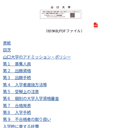
（659KB;PDFファイル）
表紙
目次
山口大学のアドミッション・ポリシー
第１ 募集人員
第２ 出願資格
第３ 出願手続
第４ 入学者選抜方法等
第５ 受験上の注意
第６ 個別の大学入学資格審査
第７ 合格発表
第８ 入学手続
第９ 不合格者の取り扱い
入学時に要する経費