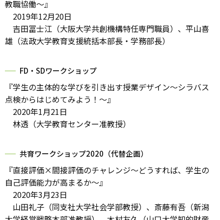
教職協働～』
2019年12月20日
吉田冨士江（大阪大学共創機構特任専門職員）、平山喜
雄（法政大学教育支援統括本部長・学務部長）
FD・SDワークショップ
『学生の主体的な学びを引き出す授業デザイン～シラバス
点検からはじめてみよう！～』
2020年1月21日
林透（大学教育センター准教授）
共育ワークショップ2020（代替企画）
『直接評価×間接評価のチャレンジ～どうすれば、学生の
自己評価能力が高まるか～』
2020年3月23日
山田礼子（同支社大学社会学部教授）、斎藤有吾（新潟
大学経営戦略本部准教授）、木村友久（山口大学知的財産