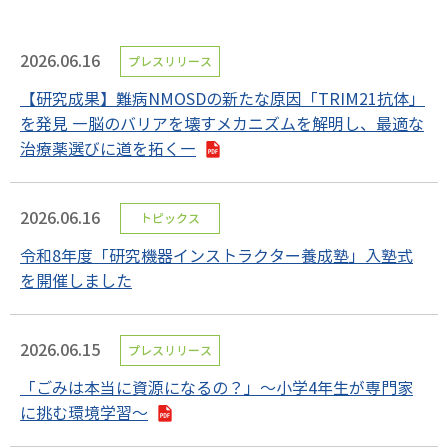
2026.06.16
プレスリリース
【研究成果】難病NMOSDの新たな原因「TRIM21抗体」
を発見 ―脳のバリアを壊すメカニズムを解明し、最適な
治療薬選びに道を拓く―
2026.06.16
トピックス
令和8年度「研究機器インストラクター養成塾」入塾式
を開催しました
2026.06.15
プレスリリース
「ごみは本当に資源になるの？」～小学4年生が専門家
に挑む環境学習～