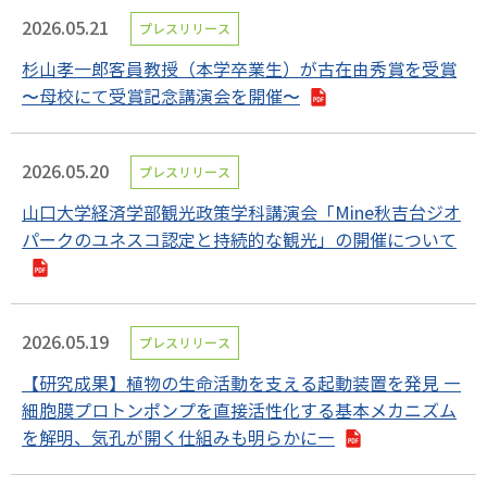
2026.05.21
プレスリリース
杉山孝一郎客員教授（本学卒業生）が古在由秀賞を受賞
〜母校にて受賞記念講演会を開催〜
2026.05.20
プレスリリース
山口大学経済学部観光政策学科講演会「Mine秋吉台ジオ
パークのユネスコ認定と持続的な観光」の開催について
2026.05.19
プレスリリース
【研究成果】植物の生命活動を支える起動装置を発見 ―
細胞膜プロトンポンプを直接活性化する基本メカニズム
を解明、気孔が開く仕組みも明らかに―