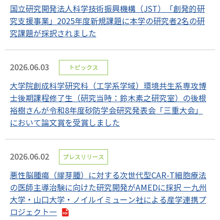
国立研究開発法人科学技術振興機構（JST）「創発的研
究支援事業」2025年度新規課題に本学の研究者2名の研
究課題が採択されました
2026.06.03
トピックス
大学院創成科学研究科（工学系学域）環境共生系専攻博
士後期課程修了生（研究当時：鈴木素之研究室）の後根
裕樹さんが令和8年度砂防学会研究発表会「三重大会」
において論文賞を受賞しました
2026.06.02
プレスリリース
悪性脳腫瘍（膠芽腫）に対する次世代型CAR-T細胞療法
の医師主導治験に向けた研究開発がAMEDに採択 ―九州
大学・山口大学・ノイルイミューン社による産学連携プ
ロジェクト―