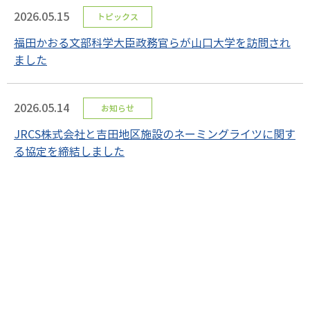
2026.05.15
トピックス
福田かおる文部科学大臣政務官らが山口大学を訪問され
ました
2026.05.14
お知らせ
JRCS株式会社と吉田地区施設のネーミングライツに関す
る協定を締結しました
«
1
2
3
4
5
6
7
…
62
»