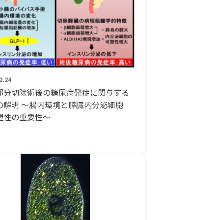
2.24
部分切除術後の糖尿病発症に関与する
の解明 ～腸内環境と膵臓内分泌細胞
塑性の重要性～