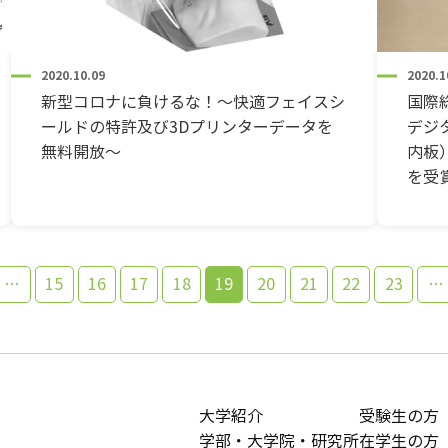
2020.10.09
2020.1
新型コロナに負けるな！～快適フェイスシ
国際
ールドの特許及び3Dプリンターデータを
デジ
無料開放～
内板
を受
…
15
16
17
18
19
20
21
22
23
…
大学紹介
受験生の方
学部・大学院・研究所
在学生の方