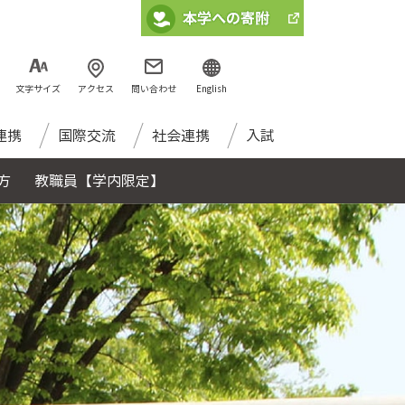
文字サイズ
アクセス
問い合わせ
English
連携
国際交流
社会連携
入試
方
教職員【学内限定】