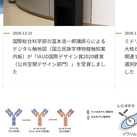
2020.12.21
2020.1
国際総合科学部の冨本浩一郎講師らによる
ミド
デジタル触地図（国立民族学博物館触知案
大核
内板）が「IAUD国際デザイン賞2020銀賞
関連
（公共空間デザイン部門）」を受賞しまし
選択
た
した