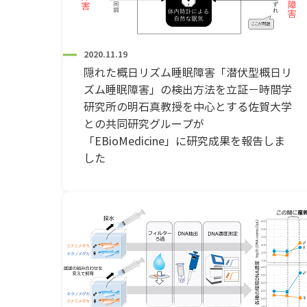
2020.11.19
隠れた概日リズム睡眠障害「潜伏型概日リ
ズム睡眠障害」の検出方法を立証－時間学
研究所の明石真教授を中心とする佐賀大学
との共同研究グループが
「EBioMedicine」に研究成果を報告しま
した