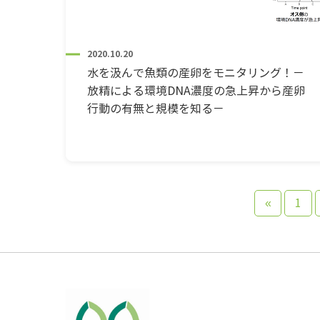
2020.10.20
水を汲んで魚類の産卵をモニタリング！－
放精による環境DNA濃度の急上昇から産卵
行動の有無と規模を知る－
«
1