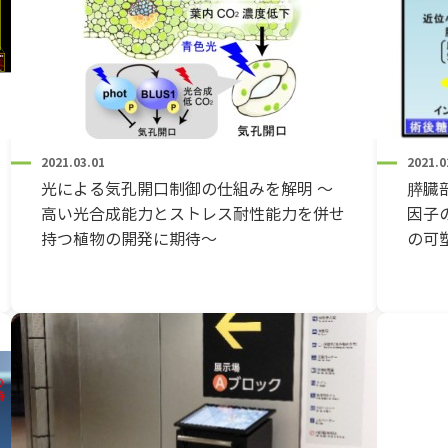
2021.03.01
2021.0
光による気孔開口制御の仕組みを解明 ～
膵臓
高い光合成能力とストレス耐性能力を併せ
因子
持つ植物の開発に期待～
の可