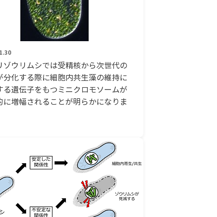
1.30
リゾウリムシでは受精核から次世代の
が分化する際に細胞内共生藻の維持に
する遺伝子をもつミニクロモソームが
的に増幅されることが明らかになりま