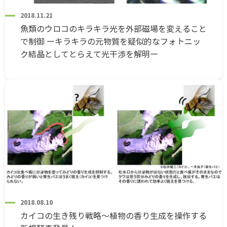
2018.11.21
魚類のウロコのキラキラ光を外部磁場を変えること
で制御 ―キラキラの元物質を疑似的なフォトニッ
ク結晶としてとらえて光干渉を解明―
2018.08.10
カイコの生き残り戦略～植物の香り生成を操作する