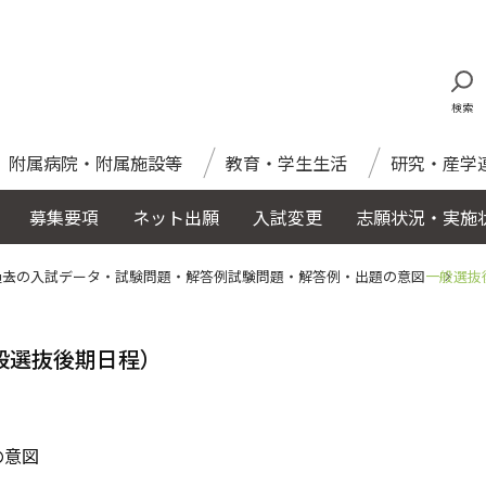
検索
附属病院・附属施設等
教育・学生生活
研究・産学
募集要項
ネット出願
入試変更
志願状況・実施
過去の入試データ・試験問題・解答例
試験問題・解答例・出題の意図
一般選抜
般選抜後期日程）
の意図