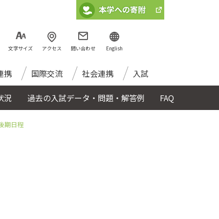
文字サイズ
アクセス
問い合わせ
English
連携
国際交流
社会連携
入試
状況
過去の入試データ・問題・解答例
FAQ
後期日程