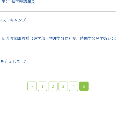
催】第2回理学部講演会
ンス・キャンプ
開催】新沼浩太郎 教授（理学部・物理学分野）が、時間学公開学術シン
員を迎えしました
«
1
2
3
4
5