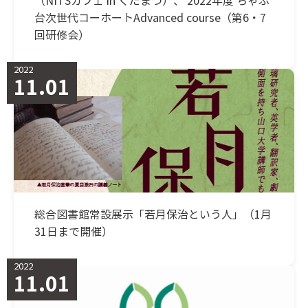
（NITSカフェ in くだまつ）、 2022年度 ちゃぶ
台次世代コーホートAdvanced course（第6・7
回研修会）
2022
11.01
総合図書館常設展示「若月保治という人」（1月
31日まで開催）
2022
11.01