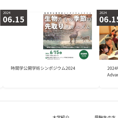
2024
2024
06.15
06.1
時間学公開学術シンポジウム2024
20
Adv
大学紹介
受験生の方