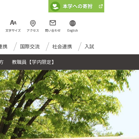
文字サイズ
アクセス
問い合わせ
English
連携
国際交流
社会連携
入試
方
教職員【学内限定】