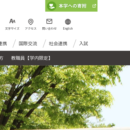
文字サイズ
アクセス
問い合わせ
English
連携
国際交流
社会連携
入試
方
教職員【学内限定】