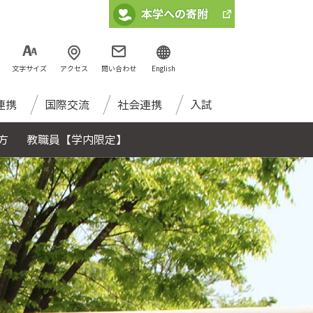
文字サイズ
アクセス
問い合わせ
English
連携
国際交流
社会連携
入試
方
教職員【学内限定】