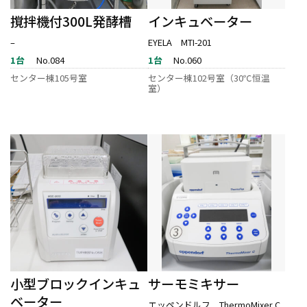
撹拌機付300L発酵槽
インキュベーター
–
EYELA MTI-201
1台
No.084
1台
No.060
センター棟105号室
センター棟102号室（30℃恒温
室）
小型ブロックインキュ
サーモミキサー
ベーター
エッペンドルフ ThermoMixer C