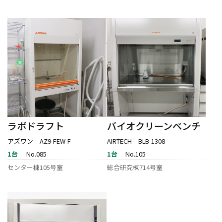
ラボドラフト
バイオクリーンベンチ
アズワン AZ9-FEW-F
AIRTECH BLB-1308
1台
No.085
1台
No.105
センター棟105号室
総合研究棟714号室