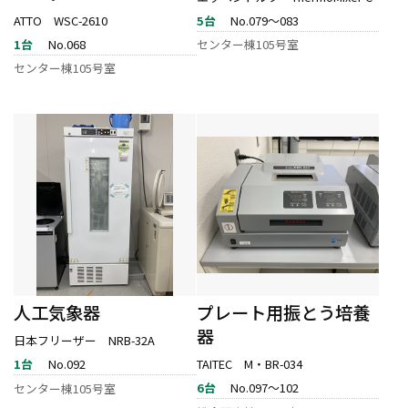
ATTO WSC-2610
5台
No.079～083
1台
No.068
センター棟105号室
センター棟105号室
人工気象器
プレート用振とう培養
器
日本フリーザー NRB-32A
1台
No.092
TAITEC M・BR-034
6台
No.097～102
センター棟105号室