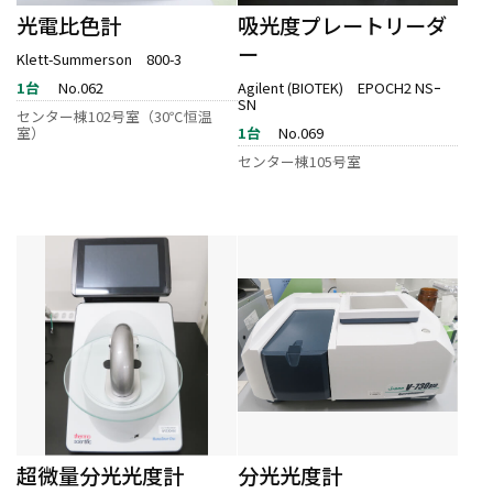
光電比色計
吸光度プレートリーダ
ー
Klett-Summerson 800-3
1台
No.062
Agilent (BIOTEK) EPOCH2 NSｰ
SN
センター棟102号室（30℃恒温
1台
No.069
室）
センター棟105号室
超微量分光光度計
分光光度計