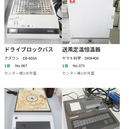
ドライブロックバス
送風定温恒温器
アズワン EB-603A
ヤマト科学 DKM400
1台
No.067
1台
No.073
センター棟105号室
センター棟105号室