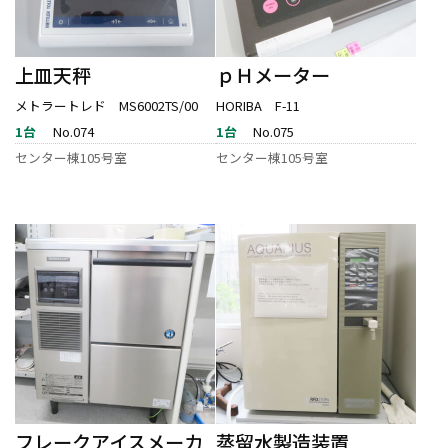
上皿天秤
ｐＨメーター
メトラートレド MS6002TS/00
HORIBA F-11
1台
No.074
1台
No.075
センター棟105号室
センター棟105号室
フレークアイスメーカ
蒸留水製造装置