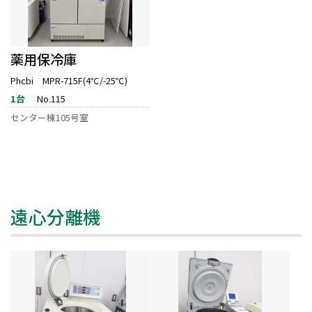
薬用保冷庫
Phcbi MPR-715F(4℃/-25℃)
1台
No.115
センター棟105号室
遠心分離機