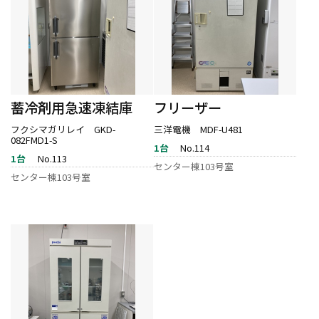
蓄冷剤用急速凍結庫
フリーザー
フクシマガリレイ GKD-
三洋電機 MDF-U481
082FMD1-S
1台
No.114
1台
No.113
センター棟103号室
センター棟103号室