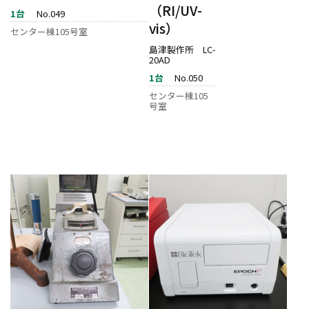
（RI/UV-
1台
No.049
vis）
センター棟105号室
島津製作所 LC-
20AD
1台
No.050
センター棟105
号室