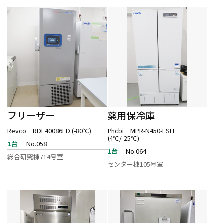
フリーザー
薬用保冷庫
Revco RDE40086FD (-80℃)
Phcbi MPR-N450-FSH
(4℃/-25℃)
1台
No.058
1台
No.064
総合研究棟714号室
センター棟105号室