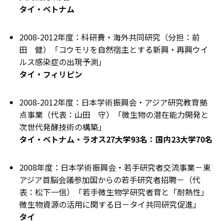
タイ・ベトナム
2008-2012年度：科研費・海外共同研究（分担：前
田 健）「コウモリを自然宿主とする新興・再興ウイ
ルス感染症の出現予測」
タイ・フィリピン
2008-2012年度：日本学術振興会・アジア研究教育拠
点事業（代表：山田 守）「微生物の潜在能力開発と
次世代発酵技術の構築」
タイ・ベトナム・ラオス27大学93名：国内23大学70名
2008年度：日本学術振興会・若手研究者交流事業－東
アジア首脳会議参加国からの若手研究者招聘－（代
表：松下一信）「若手微生物学研究者育と「耐熱性」
微生物資源の活用に関する日－タイ共同研究促進」
タイ