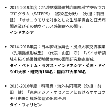
2014-2019年度：地球規模課題対応国際科学技術協力
プログラム（SATEPS）（感染症分野）（分担：前田
健）「オオコウモリを対象とした生態学調査と狂犬病
関連及びその他ウイルス感染症への関与」
インドネシア
2014-2018年度：日本学術振興会・拠点大学交流事業
（先端拠点形成型）（代表：山田 守）「バイオ新領
域を拓く熱帯性環境微生物の国際研究拠点形成」
タイ・ベトナム・ラオス・インドネシア・英国・ドイ
ツ41大学・研究所160名：国内27大学98名
2013-2016年度：科研費・海外共同研究（分担：前
田 健）「東南アジア・オセアニアにおけるオオコウ
モリ由来新興感染症の出現予測」
タイ・フィリピン