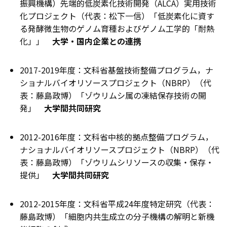
振興機構）先端的低炭素化技術開発（ALCA）実用技術
化プロジェクト（代表：松下一信）「低炭素化に資す
る発酵微生物のゲノム育種およびゲノム工学的「耐熱
化」」
大学・国内企業との連携
2017-2019年度：文科省基盤技術整備プログラム，ナ
ショナルバイオリソースプロジェクト（NBRP）（代
表：藤島政博）「ゾウリムシ属の凍結保存技術の開
発」
大学間共同研究
2012-2016年度：文科省中核的拠点整備プログラム，
ナショナルバイオリソースプロジェクト（NBRP）（代
表：藤島政博）「ゾウリムシリソースの収集・保存・
提供」
大学間共同研究
2012-2015年度：文科省平成24年度特定研究（代表：
藤島政博）「細胞内共生成立の分子機構の解明と新機