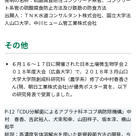
発明の名称：硫酸腐食耐性コンクリート系管、コンクリー
ト系管の硫酸腐食防止方法及び鉄筋の防食方法
出願人：ＴＮＫ水道コンサルタント株式会社、国立大学法
人山口大学、中川ヒューム管工業株式会社
その他
６月１６～１７日に開催された日本土壌微生物学会２
０１８年度大会（広島大学）で、２０１８年３月山口
大学大学院創成科研究科（農学系）修了の中村春香さ
ん(現、朝日工業株式会社)が優秀ポスター賞を、以下
の研究発表で受賞しました。
P-12「CDU分解菌によるアブラナ科ネコブ病防除機構」中
村 春香、吉武裕人、犬束和幸、山田祥子、坂本淳、横山
和平
総説：高濃度気体溶解水を用いた新規殺菌方法の開発，今