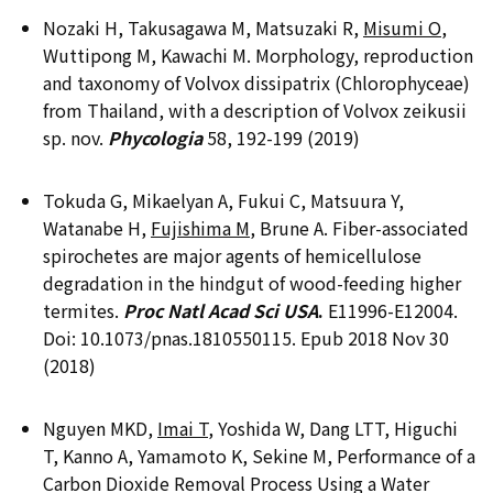
Nozaki H, Takusagawa M, Matsuzaki R,
Misumi O
,
Wuttipong M, Kawachi M. Morphology, reproduction
and taxonomy of Volvox dissipatrix (Chlorophyceae)
from Thailand, with a description of Volvox zeikusii
sp. nov.
Phycologia
58, 192-199 (2019)
Tokuda G, Mikaelyan A, Fukui C, Matsuura Y,
Watanabe H,
Fujishima M
, Brune A. Fiber-associated
spirochetes are major agents of hemicellulose
degradation in the hindgut of wood-feeding higher
termites.
Proc Natl Acad Sci USA
.
E11996-E12004.
Doi: 10.1073/pnas.1810550115. Epub 2018 Nov 30
(2018)
Nguyen MKD,
Imai T
, Yoshida W, Dang LTT, Higuchi
T, Kanno A, Yamamoto K, Sekine M, Performance of a
Carbon Dioxide Removal Process Using a Water