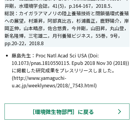
井剛，水環境学会誌，41(5)，p.164-167，2018.5．
総説：カイガラアマノリの陸上養殖技術と閉鎖循環式養殖
への展望，村瀬昇，阿部真比古，杉浦義正，鹿野陽介，岸
岡正伸，山本晴彦，佐合悠貴，今井剛，山田昇，丸山登，
新名隆博，三宅雄二，月刊養殖ビジネス，55巻，9号，
pp.20-22，2018.8
藤島先生：Proc Natl Acad Sci USA (Doi:
10.1073/pnas.1810550115. Epub 2018 Nov 30 (2018))
に掲載した研究成果をプレスリリースしました。
(http://www.yamaguchi-
u.ac.jp/weeklynews/2018/_7543.html)
［環境微生物部門］に戻る