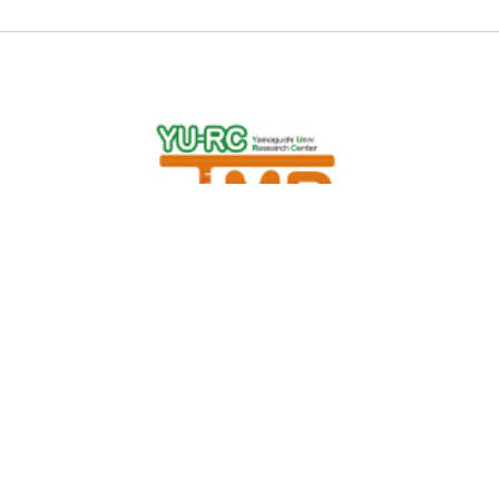
国立大学法人山口大学
中高温微生物研究センター(先進科学・イノベーション研究セン
ター研究拠点)
〒753-8515 山口市大字吉田1677-1
TEL : 083-933-5246
FAX : 083-933-5245
E-mail : agkenkyu@yamaguchi-u.ac.jp
このページへのリンクは自由です。このページに関するお問い合わせ