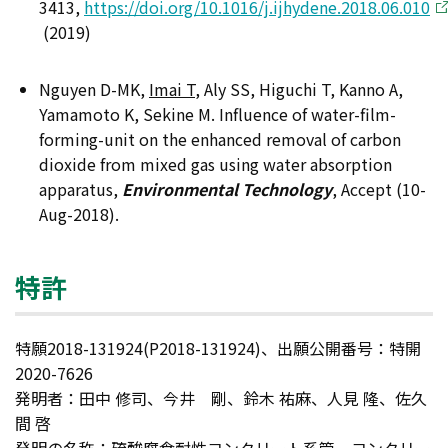
3413,
https://doi.org/10.1016/j.ijhydene.2018.06.010
(2019)
Nguyen D-MK,
Imai T
, Aly SS, Higuchi T, Kanno A,
Yamamoto K, Sekine M. Influence of water-film-
forming-unit on the enhanced removal of carbon
dioxide from mixed gas using water absorption
apparatus,
Environmental Technology
, Accept (10-
Aug-2018).
特許
特願2018-131924(P2018-131924)、出願公開番号：特開
2020-7626
発明者：田中 修司、今井 剛、鈴木 祐麻、人見 隆、佐久
間 啓