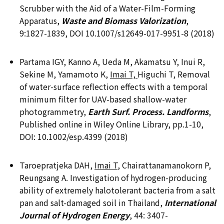
Scrubber with the Aid of a Water-Film-Forming
Apparatus,
Waste and Biomass Valorization
,
9:1827-1839, DOI 10.1007/s12649-017-9951-8 (2018)
Partama IGY, Kanno A, Ueda M, Akamatsu Y, Inui R,
Sekine M, Yamamoto K,
Imai T,
Higuchi T, Removal
of water-surface reflection effects with a temporal
minimum filter for UAV-based shallow-water
photogrammetry,
Earth Surf. Process. Landforms
,
Published online in Wiley Online Library, pp.1-10,
DOI: 10.1002/esp.4399 (2018)
Taroepratjeka DAH,
Imai T
, Chairattanamanokorn P,
Reungsang A. Investigation of hydrogen-producing
ability of extremely halotolerant bacteria from a salt
pan and salt-damaged soil in Thailand,
International
Journal of Hydrogen Energy
, 44: 3407-