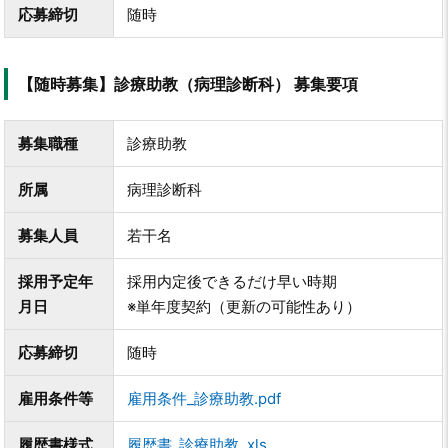
応募締切
随時
【随時募集】診療助教（病理診断科） 募集要項
募集職種
診療助教
所属
病理診断科
募集人員
若干名
採用予定年
採用内定後できるだけ早い時期
月日
※単年度契約（更新の可能性あり）
応募締切
随時
雇用条件等
雇用条件_診療助教.pdf
履歴書様式
履歴書_診療助教 .xls