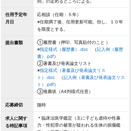
則」の定めるところによる。
任用予定年
応相談（任期：５年）
月日
※任期満了後、任用更新可能。但し、１０年
を限度とする。
①履歴書（押印、写真貼付のこと ）
提出書類
※
指定様式（履歴書）.doc
（
記入例（履歴
書）.pdf
）
②著書及び発表論文リスト
※
指定様式（著書及び発表論文リス
ト）.doc
（
記入例（著書及び発表論文リス
ト）.pdf
）
③推薦状（A4判様式任意）
応募締切
随時
＊臨床法医学鑑定（主に子ども虐待や性暴
求人に関す
力・性犯罪の被害が疑われる生体の損傷鑑
る特記事項