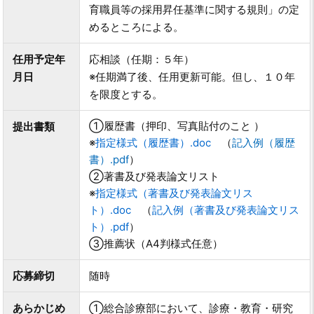
育職員等の採用昇任基準に関する規則」の定
めるところによる。
任用予定年
応相談（任期：５年）
月日
※任期満了後、任用更新可能。但し、１０年
を限度とする。
①履歴書（押印、写真貼付のこと ）
提出書類
※
指定様式（履歴書）.doc
（
記入例（履歴
書）.pdf
）
②著書及び発表論文リスト
※
指定様式（著書及び発表論文リス
ト）.doc
（
記入例（著書及び発表論文リス
ト）.pdf
）
③推薦状（A4判様式任意）
応募締切
随時
あらかじめ
①総合診療部において、診療・教育・研究