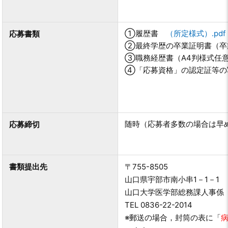
①履歴書
（所定様式）.pdf
応募書類
②最終学歴の卒業証明書（卒
③職務経歴書（A4判様式任
④「応募資格」の認定証等の
随時（応募者多数の場合は早
応募締切
書類提出先
〒755-8505
山口県宇部市南小串1－1－1
山口大学医学部総務課人事
TEL 0836-22-2014
※郵送の場合，封筒の表に
「