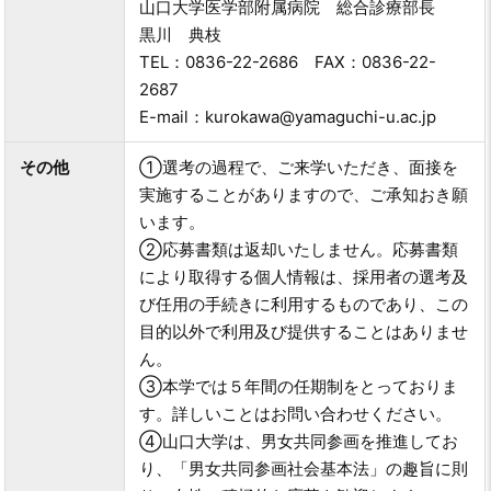
山口大学医学部附属病院 総合診療部長
黒川 典枝
TEL：0836-22-2686 FAX：0836-22-
2687
E-mail：kurokawa@yamaguchi-u.ac.jp
その他
①選考の過程で、ご来学いただき、面接を
実施することがありますので、ご承知おき願
います。
②応募書類は返却いたしません。応募書類
により取得する個人情報は、採用者の選考及
び任用の手続きに利用するものであり、この
目的以外で利用及び提供することはありませ
ん。
③本学では５年間の任期制をとっておりま
す。詳しいことはお問い合わせください。
④山口大学は、男女共同参画を推進してお
り、「男女共同参画社会基本法」の趣旨に則