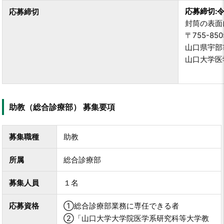
応募締切:令
応募締切
封筒の表面
〒755-850
山口県宇部市
山口大学医
助教（総合診療部） 募集要項
募集職種
助教
所属
総合診療部
募集人員
１名
応募資格
①総合診療部業務に専任できる者
②「山口大学大学院医学系研究科等大学教