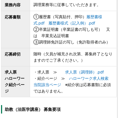
調理業務等に従事していただきます。
業務内容
①履歴書（写真貼付、押印）
履歴書様
応募書類
式.pdf
履歴書様式（記入例）.pdf
②卒業証明書（卒業証書の写しも可） 又
は 卒業見込証明書
③調理師免許証
の写し（免許取得者のみ）
随時（欠員が補充され次第、募集終了となり
応募締切
ますのでご了承ください。）
求人票
・求人票
≫
求人票（調理師）.pdf
ハローワー
・紹介ページ ≫
ハローワーク求人検索
ク紹介ペー
当院該当ページ
※紹介状は応募書類に必須
ジ
ではありません。
助教（法医学講座） 募集要項