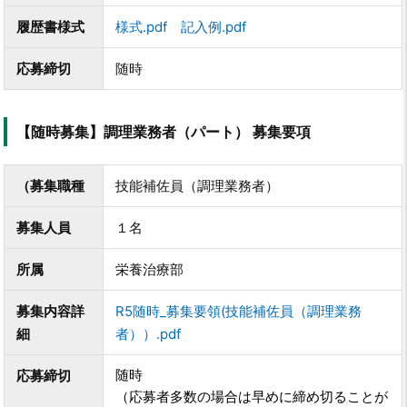
履歴書様式
様式.pdf
記入例.pdf
応募締切
随時
【随時募集】調理業務者（パート） 募集要項
（募集職種
技能補佐員（調理業務者）
募集人員
１名
所属
栄養治療部
募集内容詳
R5随時_募集要領(技能補佐員（調理業務
細
者））.pdf
随時
応募締切
（応募者多数の場合は早めに締め切ることが