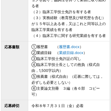
る者
（２）臨床工学技士免許を有する者
（３）実務経験（教育歴及び研究歴を含む）
が１５年以上ある者，又はこれと同等以上の
臨床工学業績を有する者
（４）臨床工学に関する研究業績を有する者
①履歴書
（
履歴書.docx
）
応募書類
②
業績目録
（
業績目録.docx
）
③臨床工学技士免許証の写し
④臨床工学技士長としての抱負（様式自
由，1,500字以内）
⑤推薦書（様式自由）（応募に際しては，
必ずしも必要としない）
⑥主要論文別冊 ３編（各６部 コピー
可）
応募締切
令和８年７月３１日（金）必着