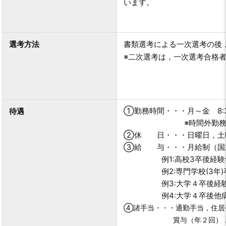
います。
選考方法
書類選考による一次選考の後
※二次選考は，一次選考合格
①勤務時間・・・月～金 8:30
待遇
※時間外勤務を命ず
②休 日・・・日曜日，土曜
③給 与・・・月給制（国
例1:高校3卒後経験年数無
例2:専門学校(3年)卒後経
例3:大学４卒後経験年数無
例4:大学４卒後他病院勤務
④諸手当・・・通勤手当，住居
賞与（年２回），時間