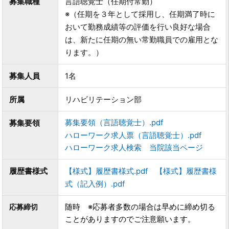
募集職種
言語聴覚士（任期付常勤）
※
（任期を３年として採用し、任期満了時に
おいて勤務成績等の評価を行い良好な場合
は、新たに任期の無い常勤職員での雇用とな
ります。）
募集人員
1名
所属
リハビリテーション部
募集要領（言語聴覚士）.pdf
募集要領
ハローワーク求人票（言語聴覚士）.pdf
ハローワーク求人検索 当院該当ページ
履歴書様式
【様式】履歴書様式.pdf
【様式】履歴書様
式（記入例）.pdf
随時 ※応募者多数の場合は早めに締め切る
応募締切
ことがありますのでご注意願います。