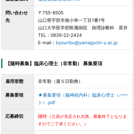
問い合わせ
〒755-8505
先
山口県宇部市南小串一丁目1番1号
山口大学医学部附属病院 病理診断科 星井
TEL：0836-22-2424
E-mail：
byouribu@yamaguchi-u.ac.jp
【随時募集】臨床心理士（非常勤） 募集要項
雇用形態
非常勤（週５日勤務）
募集要領
★募集要領（脳神経内科）臨床心理士（パー
ト）.pdf
応募締切
随時（
欠員が充足され次第、募集終了となりま
すのでご了承ください。）