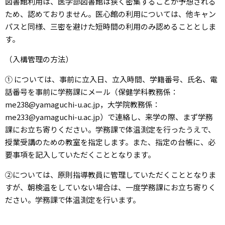
図書館利用は、医学部図書館は狭く密集することが予想される
ため、認めておりません。医心館の利用については、他キャン
パスと同様、三密を避けた短時間の利用のみ認めることとしま
す。
（入構管理の方法）
① については、事前に立入日、立入時間、学籍番号、氏名、電
話番号を事前に学務課にメール（保健学科教務係：
me238@yamaguchi-u.ac.jp，大学院教務係：
me233@yamaguchi-u.ac.jp）で連絡し、来学の際、まず学務
課にお立ち寄りください。学務課で体温測定を行ったうえで、
授業受講のための教室を指定します。また、指定の台帳に、必
要事項を記入していただくこととなります。
②については、原則指導教員に管理していただくこととなりま
すが、朝検温をしていない場合は、一度学務課にお立ち寄りく
ださい。学務課で体温測定を行います。