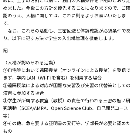
めに、全学の方針とは別に、独自の入構条件を下記のとおり定
めました。今後この方針を優先することになりますので、ご確
認のうえ、入構に関しては、これに則るようお願いいたしま
す。
なお、これらの活動も、三密回避と体調確認が必須条件であ
り、以下に記す方法で学生の入出構管理を徹底します。
記
（入構が認められる活動）
①自宅等において遠隔授業（オンラインによる授業）を受信で
きず、学内 LAN（Wi-Fi を含む）を利用する場合
②遠隔授業による対応が困難な実習及び実習の代替策としての
演習に参加する場合
③学生が所属する教室（教授）の責任で行われる三密の無い研
究活動（SCEA/AMRA、Open Science Club、自己開発コース
等）
④その他、急を要する証明書の発行等、学部長が必要と認めた
もの