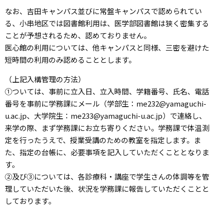
なお、吉田キャンパス並びに常盤キャンパスで認められてい
る、小串地区では図書館利用は、医学部図書館は狭く密集する
ことが予想されるため、認めておりません。
医心館の利用については、他キャンパスと同様、三密を避けた
短時間の利用のみ認めることとします。
（上記入構管理の方法）
①ついては、事前に立入日、立入時間、学籍番号、氏名、電話
番号を事前に学務課にメール（学部生：me232@yamaguchi-
u.ac.jp、大学院生：me233@yamaguchi-u.ac.jp）で連絡し、
来学の際、まず学務課にお立ち寄りください。学務課で体温測
定を行ったうえで、授業受講のための教室を指定します。ま
た、指定の台帳に、必要事項を記入していただくこととなりま
す。
②及び③については、各診療科・講座で学生さんの体調等を管
理していただいた後、状況を学務課に報告していただくことと
しております。