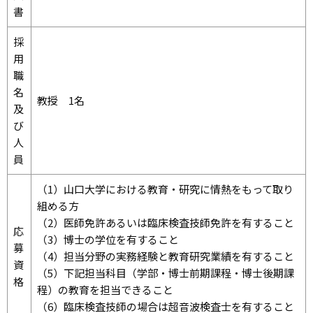
書
採
用
職
名
教授 1名
及
び
人
員
（1）山口大学における教育・研究に情熱をもって取り
組める方
（2）医師免許あるいは臨床検査技師免許を有すること
応
（3）博士の学位を有すること
募
（4）担当分野の実務経験と教育研究業績を有すること
資
（5）下記担当科目（学部・博士前期課程・博士後期課
格
程）の教育を担当できること
（6）臨床検査技師の場合は超音波検査士を有すること