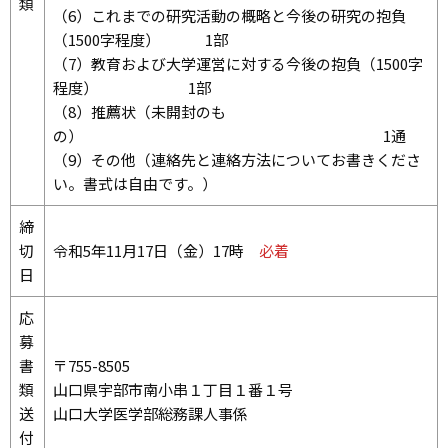
類
（6）これまでの研究活動の概略と今後の研究の抱負
（1500字程度） 1部
（7）教育および大学運営に対する今後の抱負（1500字
程度） 1部
（8）推薦状（未開封のも
の） 1通
（9）その他（連絡先と連絡方法についてお書きくださ
い。書式は自由です。）
締
切
令和5年11月17日（金）17時
必着
日
応
募
書
〒755-8505
類
山口県宇部市南小串１丁目１番１号
送
山口大学医学部総務課人事係
付