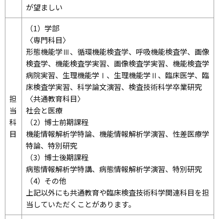
が望ましい
（1）学部
〈専門科目〉
形態機能学Ⅲ、循環機能検査学、呼吸機能検査学、画像
検査学、機能検査学実習、画像検査学実習、機能検査学
病院実習、生理機能学Ⅰ、生理機能学Ⅱ、臨床医学、臨
床検査学実習、科学論文演習、検査技術科学卒業研究
担
〈共通教育科目〉
当
社会と医療
科
（2）博士前期課程
目
機能情報解析学特論、機能情報解析学演習、性差医療学
特論、特別研究
（3）博士後期課程
病態情報解析学特講、病態情報解析学演習、特別研究
（4）その他
上記以外にも共通教育や臨床検査技術科学関連科目を担
当していただくことがあります。