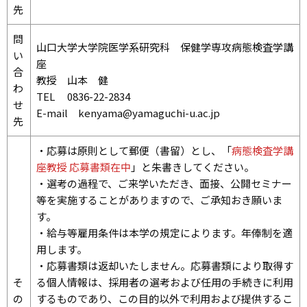
先
問
山口大学大学院医学系研究科 保健学専攻病態検査学講
い
座
合
教授 山本 健
わ
TEL 0836-22-2834
せ
E-mail kenyama@yamaguchi-u.ac.jp
先
・応募は原則として郵便（書留）とし、「
病態検査学講
座教授 応募書類在中
」と朱書きしてください。
・選考の過程で、ご来学いただき、面接、公開セミナー
等を実施することがありますので、ご承知おき願いま
す。
・給与等雇用条件は本学の規定によります。年俸制を適
用します。
・応募書類は返却いたしません。応募書類により取得す
そ
る個人情報は、採用者の選考および任用の手続きに利用
の
するものであり、この目的以外で利用および提供するこ