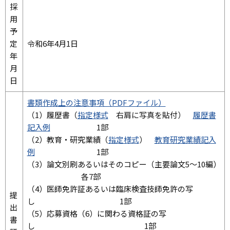
採
用
予
定
令和6年4月1日
年
月
日
書類作成上の注意事項（PDFファイル）
（1）履歴書（
指定様式
右肩に写真を貼付）
履歴書
記入例
1部
（2）教育・研究業績（
指定様式
）
教育研究業績記入
例
1部
（3）論文別刷あるいはそのコピー（主要論文5～10編）
各7部
（4）医師免許証あるいは臨床検査技師免許の写
提
し 1部
出
（5）応募資格（6）に関わる資格証の写
書
し 1部