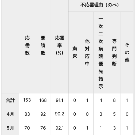
不応需理由（のべ）
一
次
二
応
要
応需
他
次
専
そ
需
請
率
満
対
病
門
の
数
数
(%)
床
応
院
判
他
中
優
断
先
指
示
153
合計
168
91.1
0
1
4
8
1
90.2
4月
83
92
0
0
3
5
0
5月
70
76
92.1
0
1
1
3
1