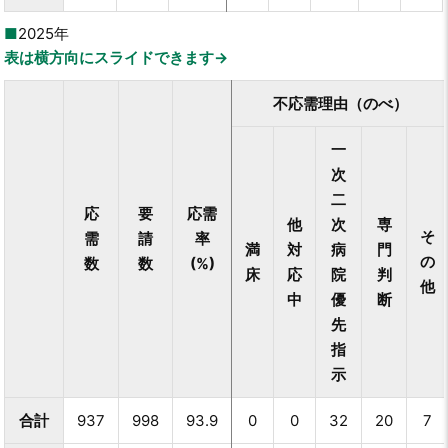
2025年
表は横方向にスライドできます→
不応需理由（のべ）
一
次
二
応
要
応需
他
次
専
そ
需
請
率
満
対
病
門
の
数
数
(%)
床
応
院
判
他
中
優
断
先
指
示
合計
937
998
93.9
0
0
32
20
7