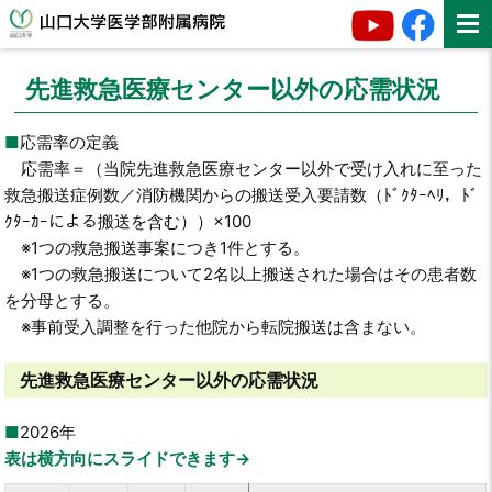
先進救急医療センター以外の応需状況
応需率の定義
応需率＝（当院先進救急医療センター以外で受け入れに至った
救急搬送症例数／消防機関からの搬送受入要請数（ﾄﾞｸﾀｰﾍﾘ，ﾄﾞ
ｸﾀｰｶｰによる搬送を含む））×100
※1つの救急搬送事案につき1件とする。
※1つの救急搬送について2名以上搬送された場合はその患者数
を分母とする。
※事前受入調整を行った他院から転院搬送は含まない。
先進救急医療センター以外の応需状況
2026年
表は横方向にスライドできます→