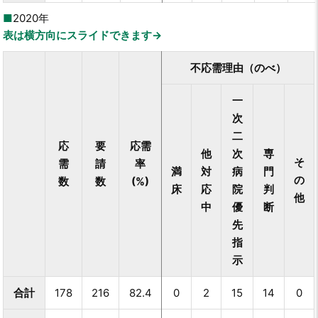
2020年
表は横方向にスライドできます→
不応需理由（のべ）
一
次
二
応
要
応需
他
次
専
そ
需
請
率
満
対
病
門
の
数
数
(%)
床
応
院
判
他
中
優
断
先
指
示
合計
178
216
82.4
0
2
15
14
0