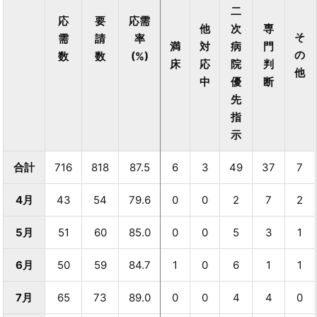
二
応
要
応需
他
次
専
そ
需
請
率
満
対
病
門
の
数
数
(%)
床
応
院
判
他
中
優
断
先
指
示
合計
716
818
87.5
6
3
49
37
7
4月
43
54
79.6
0
0
2
7
2
5月
51
60
85.0
0
0
5
3
1
6月
50
59
84.7
1
0
6
1
1
7月
65
73
89.0
0
0
4
4
0