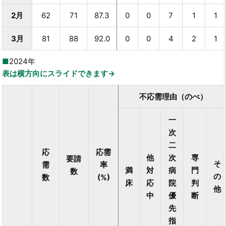
2月
62
71
87.3
0
0
7
1
1
3月
81
88
92.0
0
0
4
2
1
2024年
表は横方向にスライドできます→
不応需理由（のべ）
一
次
二
応
応需
他
次
専
要請
そ
需
率
満
対
病
門
数
の
数
(%)
床
応
院
判
他
中
優
断
先
指