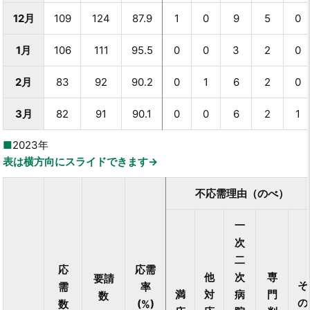
12月
109
124
87.9
1
0
9
5
0
1月
106
111
95.5
0
0
3
2
0
2月
83
92
90.2
0
1
6
2
0
3月
82
91
90.1
0
0
6
2
1
2023年
表は横方向にスライドできます→
不応需理由（のべ）
一
次
二
応
応需
他
次
専
要請
そ
需
率
満
対
病
門
数
の
数
(%)