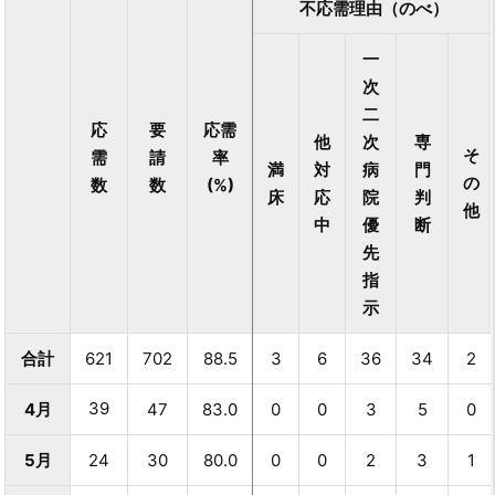
不応需理由（のべ）
一
次
二
応
要
応需
他
次
専
そ
需
請
率
満
対
病
門
の
数
数
(%)
床
応
院
判
他
中
優
断
先
指
示
合計
621
702
88.5
3
6
36
34
2
39
4月
47
83.0
0
0
3
5
0
5月
24
30
80.0
0
0
2
3
1