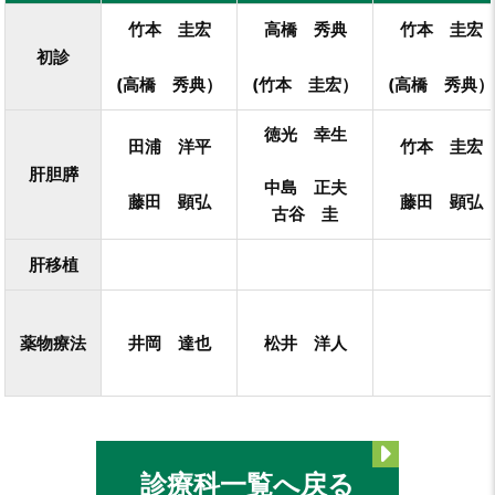
竹本 圭宏
高橋 秀典
竹本 圭宏
初診
(
高橋 秀典
）
(
竹本 圭宏
）
(
高橋 秀典
）
徳光 幸生
田浦 洋平
竹本 圭宏
肝胆膵
中島 正夫
藤田 顕弘
藤田 顕弘
古谷 圭
肝移植
薬物療法
井岡 達也
松井 洋人
診療科一覧へ戻る