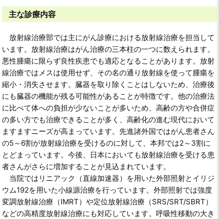
主な診療内容
放射線治療部では主にがん診療における放射線治療を担当して
います。放射線治療はがん治療の三本柱の一つに数えられます。
悪性腫瘍に限らず良性疾患でも適応となることがあります。放射
線治療ではメスは使用せず、その名の通り放射線を使って腫瘍を
縮小・消失させます。臓器を取り除くことはしないため、治療後
にも臓器の機能が残る可能性があることが特徴です。他の治療法
に比べて体への負担が少ないことが多いため、高齢の方や合併症
の多い方でも治療できることが多く、高齢化の進む現代において
ますますニーズが高まっています。先進諸外国ではがん患者さん
の5～6割が放射線治療を受けるのに対して、本邦では2～3割に
とどまっています。今後、日本においても放射線治療を受ける患
者さんがさらに増加することが見込まれています。
当院ではリニアック（直線加速器）を用いた外部照射とイリジ
ウム192を用いた小線源治療を行っています。外部照射では強度
変調放射線治療（IMRT）や定位放射線治療（SRS/SRT/SBRT）
などの高精度放射線治療にも対応しています。呼吸性移動の大き