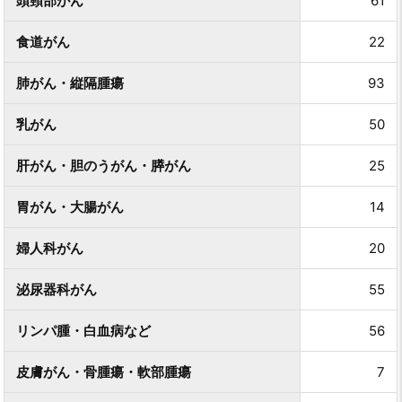
頭頸部がん
61
食道がん
22
肺がん・縦隔腫瘍
93
乳がん
50
肝がん・胆のうがん・膵がん
25
胃がん・大腸がん
14
婦人科がん
20
泌尿器科がん
55
リンパ腫・白血病など
56
皮膚がん・骨腫瘍・軟部腫瘍
7