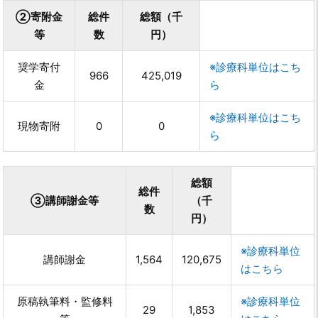
②寄附金
総件
総額（千
等
数
円）
奨学寄付
※診療科単位はこち
966
425,019
金
ら
※診療科単位はこち
現物寄附
0
0
ら
総額
総件
③講師謝金等
（千
数
円）
※診療科単位
講師謝金
1,564
120,675
はこちら
原稿執筆料・監修料
※診療科単位
29
1,853