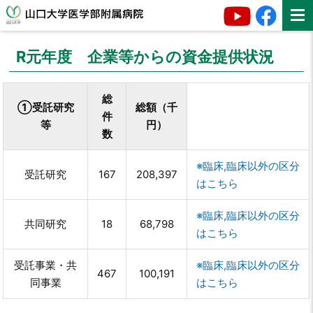
R元年度 企業等からの資金提供状況
総
①受託研究
総額（千
件
等
円）
数
※臨床,臨床以外の区分
受託研究
167
208,397
はこちら
※臨床,臨床以外の区分
共同研究
18
68,798
はこちら
受託事業・共
※臨床,臨床以外の区分
467
100,191
同事業
はこちら